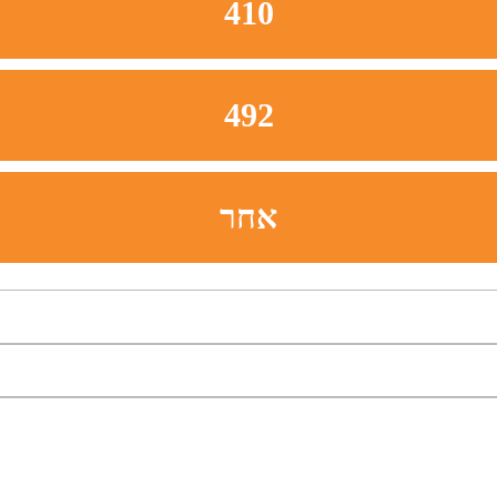
410
492
אחר