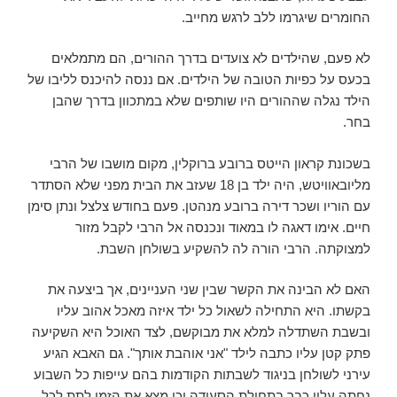
החומרים שיגרמו ללב לרגש מחייב.
לא פעם, שהילדים לא צועדים בדרך ההורים, הם מתמלאים
בכעס על כפיות הטובה של הילדים. אם ננסה להיכנס לליבו של
הילד נגלה שההורים היו שותפים שלא במתכוון בדרך שהבן
בחר.
בשכונת קראון הייטס ברובע ברוקלין, מקום מושבו של הרבי
מליובאוויטש, היה ילד בן 18 שעזב את הבית מפני שלא הסתדר
עם הוריו ושכר דירה ברובע מנהטן. פעם בחודש צלצל ונתן סימן
חיים. אימו דאגה לו במאוד ונכנסה אל הרבי לקבל מזור
למצוקתה. הרבי הורה לה להשקיע בשולחן השבת.
האם לא הבינה את הקשר שבין שני העניינים, אך ביצעה את
בקשתו. היא התחילה לשאול כל ילד איזה מאכל אהוב עליו
ובשבת השתדלה למלא את מבוקשם, לצד האוכל היא השקיעה
פתק קטן עליו כתבה לילד "אני אוהבת אותך". גם האבא הגיע
עירני לשולחן בניגוד לשבתות הקודמות בהם עייפות כל השבוע
נחתה עליו כבר בתחילת הסעודה וכן מצא את הזמן לתת לכל