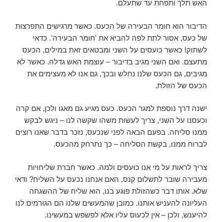
האש תלך ותפחת עד שתעלם.
הדיבור הוא חומר הבעירה של הכעס. כאשר מרגישים התפרצות
של כעס, אסור לתת לפה להביא את 'חומר הבעירה'. כדאי
לשתוק! כאשר כועסים על השני ומבטאים זאת במילים, הכעס
מתעצם. ואם השני מגיב בדיבור – עוצמת האש גדלה. כאשר לא
מגיבים, גם הכעס שלנו נחלש ובכך, גם אנו לא מעצימים את
הכעס של הזולת.
ישנה דרך נוספת למגר הכעס. כעס מגיע גם מאגו ולכן, אם קרה
וכעסנו על השני, צריך לעשות משהו שקשה לנו – ניגש לבקש
ממנו סליחה. בפעם הבאה לפני שנכעס, נזכר בדבר שאנו רוצים
לברוח ממנו, בקשת הסליחה – כך נתרחק מהכעס.
צריך לראות על מי אנו כועסים ולמה. כאשר חברת שליחויות
מעבירה שובר לתשלום קנס, האם אנחנו נכעס על השליח? ודאי
שלא. אותו דבר כשהזולת פוגע בנו, הוא שליח של ההשגחה
העליונה להעניש אותנו. כמובן שהמעשים שלנו הם הגורמים לנו
להיענש, ולכן – אין לכעוס עליו אלא לפשפש במעשינו.