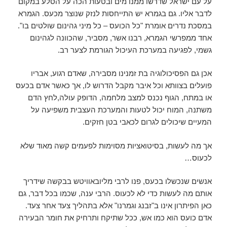
על עם ישראל שדרשו ממנו מים ובטעות הכה על הסלע במקום
לדבר אליו. גם בגמרא יש התייחסות לנזק שנוצר מכעס. הגמרא
במסכת נדרים אומרת "כל הכועס – כל מיני גהינום שולטים בו".
אחד ממפרשי הגמרא, רבנו אשר, מסביר, שהכוונה לגהינום
גשמי, לפגיעה במערכת העיכול הגורמת לצער רב.
אכן גם הפסיכולוגיה בת זמנינו מסבירה, שאדם רגוע, אבריו
פועלים בצוותא וכל איבר מקבל הדרוש לו, אך כאשר אדם בכעס
או במתח, הגוף נכנס למצב מלחמה, הדופק עולה,לחץ הדם
משתנה, המוח יכול לטעות והמערכת העצבית משפיעה על
המעיים שיכולים לגרום לכאבי בטן חזקים.
אך מה לעשות, בסיטואציות מסוימות לפעמים קשה מאוד שלא
לכעוס…
אנשים שנכשלו בכעס, פנו לרבי מליובאוויטש בבקשה שידריך
אותם מה לעשות כדי לא לכעוס. הרבי ענה, שכמו בכל דבר, גם
כאן הפיתרון אינו ב"זבנג וגמרנו" אלא בתהליך צעד אחר צעד.
אדם כועס הוא כמו אש, ככל שתיקח ותרחיק את חומר הבעירה