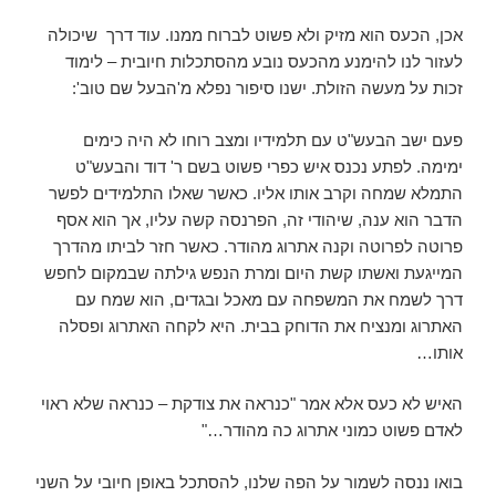
אכן, הכעס הוא מזיק ולא פשוט לברוח ממנו. עוד דרך שיכולה
לעזור לנו להימנע מהכעס נובע מהסתכלות חיובית – לימוד
זכות על מעשה הזולת. ישנו סיפור נפלא מ'הבעל שם טוב':
פעם ישב הבעש"ט עם תלמידיו ומצב רוחו לא היה כימים
ימימה. לפתע נכנס איש כפרי פשוט בשם ר' דוד והבעש"ט
התמלא שמחה וקרב אותו אליו. כאשר שאלו התלמידים לפשר
הדבר הוא ענה, שיהודי זה, הפרנסה קשה עליו, אך הוא אסף
פרוטה לפרוטה וקנה אתרוג מהודר. כאשר חזר לביתו מהדרך
המייגעת ואשתו קשת היום ומרת הנפש גילתה שבמקום לחפש
דרך לשמח את המשפחה עם מאכל ובגדים, הוא שמח עם
האתרוג ומנציח את הדוחק בבית. היא לקחה האתרוג ופסלה
אותו…
האיש לא כעס אלא אמר "כנראה את צודקת – כנראה שלא ראוי
לאדם פשוט כמוני אתרוג כה מהודר…"
בואו ננסה לשמור על הפה שלנו, להסתכל באופן חיובי על השני