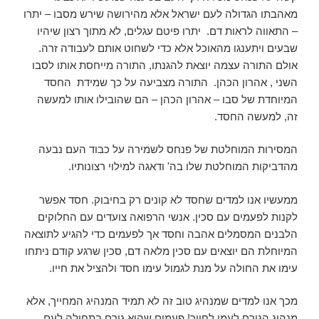
מאהבתו הגדולה לעם ישראל אלא מהירושה שירש מסבו – יתרו
– התאווה לראות דם. יתרו פיטם עגלים, לא מתוך רצון שיהיו
שבעים ויתענגו מהאוכל אלא כדי לשחוט אותם לעבודה זרה.
אולם התורה עצמה יוצאת להגנתו, התורה מייחסת אותו לסבו
השני , אהרון הכהן. התורה מצביעה על כך שמידת החסד
המיוחדת של סבו – אהרון הכהן – הם שהובילו אותו למעשה
זה, למעשה החסד.
המסירות המוחלטת של פנחס לשמירה על כבוד העם נבעה
מהדביקות המוחלטת שלו בה' ודאגה למילוי רצונותיו.
ממעשיו אנו למדים שחסד לא קונים רק בחיבוק. חסד אפשר
לקנות לפעמים עם סכין. אנשי הרפואה צועדים עם החלוקים
הלבנים המסמלים אהבה וחסד אך לפעמים כדי להגיע לתוצאה
המיוחלת הם יוצאים עם סכין מלאה דם, סכין שרגע קודם ניתחו
עימו את החולה על מנת לגמול עימו חסד ולהציל את חייו.
מכך אנו למדים שמנהיג טוב זה לא תמיד המנהיג המחייך, אלא
מנהיג הגורם לעמו לחייך! פעמים שהוא גורם בתחילה לעם