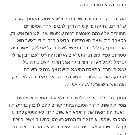
בהליכה באורחות התורה.
השבת יחול יום פטירתו של הרבי מליובאוויטש, המחנך הגדול
של דורנו, שהיה ועדיין מורה דרך לרבים. אחד הסיפורים
החוזרים על עצמם מאנשים רבים שנפגשו עימו לשיחות אישיות,
כל אחד הרגיש את האכפתיות והדאגה לכל יהודי באשר הוא.
הרב יונתן זקס ז"ל, רבה הראשי לשעבר של אנגליה, כאשר היה
סטודנט לפילוסופיה, התמלא בשאלות והחליט לעבור בין גדולי
ישראל לקבל מענה. הוא ביקר אצל הרבי והציג שורה של
שאלות. הרבי התעלם מהשאלות שלו אך ענה לו תשובה
שמחקה את השאלות… תשובה שבה ראה דאגה כנה לעם. רק
הוא הרגיש שהגיע למנהיג אמיתי.
מחנך צריך לתבוע מהתלמידים למלא אחר מטלות ולפעמים
מטלות קשות. הדרך הטובה ביותר לגרום להם לדבוק בדרישותיו
כאשר הם רואים את הדוגמא האישית. הרבי לא הפסיק לתבוע
מכל מי שנפגש איתו להיות מנהיג בעצמו ולהעניק משלו לזולת,
אך לפני שתבע מאחרים הוא בעצמו ביצע את הדברים ולא נח
לרגע.