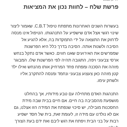
פרשת שלח – לחוות נכון את המציאות
בעשרות השנים האחרונות מתפתח טיפול C.B.T. שאמור ליצור
שינוי רגשי אצל אדם שישפיע על התנהגותו. הטיפול אינו מנסה
לדחוק את התוצאה על ידי התמקדות בה, אלא להגיע אל
הסיבה ולשנות אותה. הסיבה בדרך כלל היא הפרשנות
שמפרשים את האירועים שאנו חווים. כאשר אדם נתקל בנחש
ארסי צבעוני ויפה, התגובה תהיה לפי הפרשנות שלו. המבוגר
מזהה את הסכנה ומפתח פחד המרחיק אותו מהנחש ואילו ילד
קטן מזהה כאן צעצוע צבעוני ונחמד ומנסה להתקרב אליו
ולשחק עימו.
התנהגות האדם מתחילה עם טבע מידותיו, אך בהחלט
מושפעת מהסביבה בה חיים. אם חיים בבית שבה מידת
החסכנות מובילה, יש סיכוי שנפתח את המידה הזו אצלנו, גם
אם לא נולדנו עם מידה זו, לעומת זאת, בית של חסד ישפיע
רבות על בני הבית ויפתח את רגש ליבם ואת ידם בעת הצורך