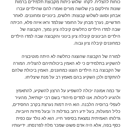
כוחות להצליח. לקחו שלוש כיתות מקבוצת תלמידים ברמות
שונות וחילקום בין שלושה מורים ואמרו להם שהילדים עברו
אבחון וסווגו לשלוש קבוצות: חלשים, בינוניים ומחוננים. לאחר
חודשיים, נערך מבחן על החומר שנלמד וראו איזה פלא, הכיתה
שבה למדו הילדים כחלשים קיבלה ציון נמוך, הקבוצה של
הילדים הבינונים קיבלה ציון בינוני והקבוצה שבה למדו הילדים
כמחוננים קיבלה ציון גבוה.
למורה של הקבוצה שהוצגה כחלשה לא היתה מוטיבציה
להשקיע בתלמידים כי לא האמין ביכולותיהם להצליח. המורה
של הקבוצה בה הילדים הוצגו כמחוננים, האמין ביכולת שלהם
להתקדם ולכן השקיע בהם מאמץ רב על מנת שיצליחו.
עד כמה אמונה יכולה להשפיע על הרצון להשקיע, להתאמץ
ולהגיע ליכולות. אנו למדים מיהודי בשם רבי יקותיאל, מהעיר
לעפלי ברוסיה הלבנה. הוא היה דמות נערצת בקרב החסידים,
כליל המעלות, בעל ידע רחב בגדלות ה' ובעל מידות חיוביות.
גדלותו האמיתית נמצאת בסיפור חייו. הוא לא נולד עם כפית
כסף בפה, אלא היה אדם פשוט שמכר מלח לפרנסתו. ידיעותיו