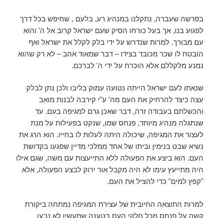
בפרשה שעברה, נתקלנו במנהיג רע, בלעם , שחיפש בכל דרך
לפגוע בנו, אך בעל כורחו הסיק שעם ישראל קרוב אל ה' והוא
עם מבורך. למרות שנדרש על ידי בלק לקלל את ישראל ואף
הובטח לו שכר מכובד בצידו – דבר שמאוד אהב – לא רק שהוא
נמנע מלקללם אלא הוכרח על ידי ה' לברכם.
שנאתו לעם ישראל הייתה נטועה עמוק בליבו ולכן נתן לבלק
עצה כיצד להרחיק את העם מה' ע"י קירבה לבנות מואב
והכשלתם בעבודה זרה, דבר שאכן גרם למגיפה בעם. עד
שנתגלה מנהיג מיוחד, פנחס שמו, שנקט בפעילות על מנת
לעצור את המגיפה, שיכולה היתה לעלות לו בחייו. הוא הרג את
נשיא שבט בנימין וביתו של אחד ממלכי מדיין שפגעו בקדושת
העם. הוא ביצע את הפעולה ללא התייעצות עם משה, שגם אילו
היה מתייעץ עימו לא היה מקבל אור ירוק לבצע הפעולה, אלא
"קפץ למים" כדי להציל את העם.
למרות התוצאה החיובית של עצירת המגיפה נמתחה ביקורת
קשה על פנחס מכל חלקי העם בטענה שמעשיו לא נבעו