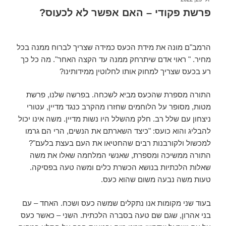
פרשת פקודי – האם אפשר לא לכעוס?
הרמב"ם מונה את מידת הכעס כמידה שצריך לברוח ממנה בכל
מחיר. " ראוי אדם שיתרחק ממנה עד הקצה האחר". מה כל כך
רע בכעס שצריך למחוק אותו לחלוטין ממידותינו?
התורה מספרת שהכעס מביא לשכחה. בפרשה שלנו, פרשת
מטות, מסופר על הלוחמים שחזרו מהקרב כנגד מדיין, עטורי
ניצחון עם שלל רב. חלק מהשלל היו נשות מדיין. משה אינו יכול
להבליג והוא כועס: "כיצד השארתם את הנשים, הרי הם גרמו
למכשול ולקורבנות רבים שהחטיאו את העם בעצת בלעם"?
התורה ממשיכה ומספרת, שאנשי המלחמה שאלו את משה
שאלות הלכתיות בנושא הכשרת כלים ומשה טעה בפסיקה.
טעות משה נבעה משום שהוא כעס.
בעוד שני מקומות אנו נתקלים שמשה כעס ושכח. האחד – עם
בני אהרון, שגם שם טעה בסברה הלכתית. השני – כאשר כעס