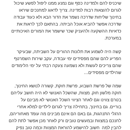
שיכניס להם ולמדינה כסף וגם נמנע ממנו ליפול לפשע שיכול
לגרום להוצאות רבות למדינה. צריך לדאוג למחנכים שיראו
בחינוך שליחות שדרכה נשמר את הדור הבא ולא כעוד עבודה
שדרכה אפשר להביא אוכל הביתה. בהתאם לכך לראות את
כדאיות ההשקעה ולהעניק שכר שישמר את המורים האיכותיים
במערכת.
קשה היה לשמוע את תלונות ההורים על השביתה, שבעיקר
הפריע להם שהם מפסידים ימי עבודה, עקב שירות השמרטף
שהם צריכים לעשות ולא נשמעה צעקה רבתי על ימי הלימודים
שהילדים מפסידים…
שמה של פרשת השבוע, פרשת חוקת, קשורה לנושא החינוך,
חוקה מלשון חוק. מצוות, שהשכל האנושי לא היה חושב עליהם
בטרם צווינו וגם לאחר הציווי השכל האנושי לא מבינם על
בוריים. גם בחינוך, בתחילה צריך לגרום לילדים למלא אחרי
הרגלי התנהגות, גם באם הם אינם מבינים מה עומד מאחוריהם,
לחנכם במצוות ובמעשים טובים ורק לאחר מכן אפשר לתת להם
להבין למה חשוב להישמע להוראת המצוות וכמה טוב נפיק