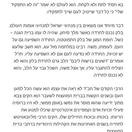
בא תמיד לתת ולא לקחת. הוא לעולם לא יאמר "זה לא התפקיד
שלי" כי כל דבר שייטיב לעם שייך לתפקידו.
דבר מיוחד אנו מוצאים בין מנהיגי ישראל למנהיגי אומות העולם.
בלק נכנס לחרדה כאשר מלך סיחון, שהיה לו עמו ברית הגנה –
כשל. חומת המגן של בלק התמוטטה, החרדה השפיעה גם על
העם. לעומתו, משה רבינו במלחמה מול עוג, הוא חשב שלעוג
יש זכויות, החרדה לא נודעה לעם וגם לא השפיעה עליו. חז"ל
אומרים "רשעים ברשות ליבם" הלב גרם לחרדת בלק והוא לא
הצליח להתגבר עליו. אך אצל משה, השכל גבר על הלב, והוא
לא נכנס לחרדה.
הרבי הקודם של חב"ד לא ראה את עצמו הוא עשה הכל למען
העם ובשנים הקשות בברית המועצות לשעבר הוא הקים צבא
מתוך ידיעה שהוא מוסר את נפשו באופן ממשי, לא היו ברוסיה
פעילי זכויות אדם וקמפיינים אינטרנטיים שיכלו למנוע את
הריגתו. בזכותו ובזכות החיילים שלו, הקים הרבי מליובאוויטש
לתחייה בשנים האחרונות את הקהילות היהודיות ברחבי ברית
המועצות.