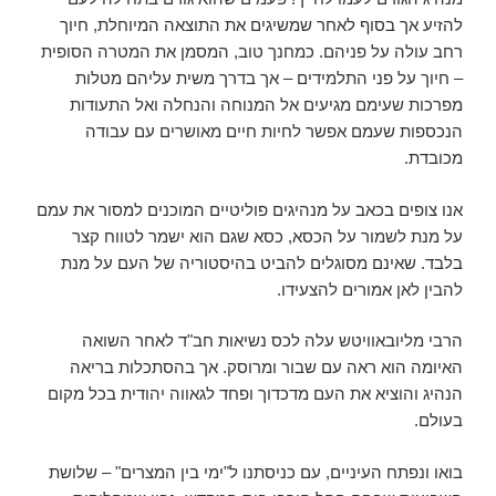
להזיע אך בסוף לאחר שמשיגים את התוצאה המיוחלת, חיוך
רחב עולה על פניהם. כמחנך טוב, המסמן את המטרה הסופית
– חיוך על פני התלמידים – אך בדרך משית עליהם מטלות
מפרכות שעימם מגיעים אל המנוחה והנחלה ואל התעודות
הנכספות שעמם אפשר לחיות חיים מאושרים עם עבודה
מכובדת.
אנו צופים בכאב על מנהיגים פוליטיים המוכנים למסור את עמם
על מנת לשמור על הכסא, כסא שגם הוא ישמר לטווח קצר
בלבד. שאינם מסוגלים להביט בהיסטוריה של העם על מנת
להבין לאן אמורים להצעידו.
הרבי מליובאוויטש עלה לכס נשיאות חב"ד לאחר השואה
האיומה הוא ראה עם שבור ומרוסק. אך בהסתכלות בריאה
הנהיג והוציא את העם מדכדוך ופחד לגאווה יהודית בכל מקום
בעולם.
בואו ונפתח העיניים, עם כניסתנו ל"ימי בין המצרים" – שלושת