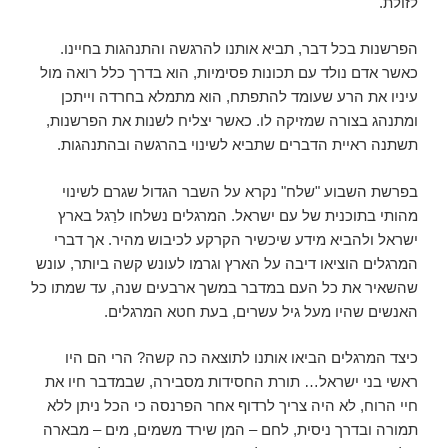
לזולת.
הפרשנות בכל דבר, תביא אותנו להרגשה והתנהגות בחיינו.
כאשר אדם נולד עם תכונות פסימיות, הוא בדרך כלל רואה מול
עיניו את הרע שעומד להתפתח, הוא מתמלא בחרדה וייתכן
ומתנהג בצורה שמזיקה לו. כאשר יצליח לשנות את הפרשנות,
תשתנה ראיית הדברים שתביא לשינוי בהרגשה ובהתנהגות.
בפרשת השבוע "שלח" נקרא על השבר הגדול שגרם לשינוי
מהותי בתוכנית של עם ישראל. המרגלים נשלחו לרַגל בארץ
ישראל ולהביא מידע שיכשיר הקרקע לכיבוש מהיר. אך דברי
המרגלים הוציאו דיבה על הארץ וגרמו לעונש קשה ביותר, עונש
שהשאיר את כל העם במדבר במשך ארבעים שנה, עד שמתו כל
האנשים שהיו מעל גיל עשרים, בעת חטא המרגלים.
כיצד המרגלים הביאו אותנו לתוצאה כה קשה? הרי הם היו
ראשי בני ישראל… תורת החסידות מסבירה, שבמדבר חיו את
חיי הרוח, לא היה צריך לרדוף אחר הפרנסה כי הכל ניתן ללא
תמורה ובדרך ניסית, לחם – המן שירד משמים, מים – מבארה