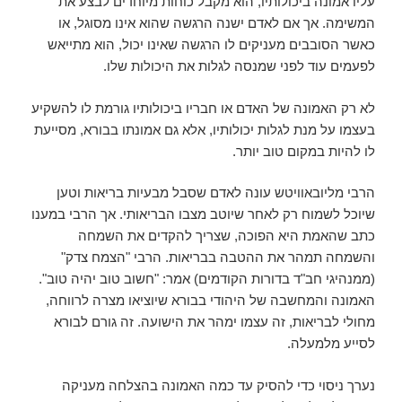
עליו אמונה ביכולותיו, הוא מקבל כוחות מיוחדים לבצע את
המשימה. אך אם לאדם ישנה הרגשה שהוא אינו מסוגל, או
כאשר הסובבים מעניקים לו הרגשה שאינו יכול, הוא מתייאש
לפעמים עוד לפני שמנסה לגלות את היכולות שלו.
לא רק האמונה של האדם או חבריו ביכולותיו גורמת לו להשקיע
בעצמו על מנת לגלות יכולותיו, אלא גם אמונתו בבורא, מסייעת
לו להיות במקום טוב יותר.
הרבי מליובאוויטש עונה לאדם שסבל מבעיות בריאות וטען
שיוכל לשמוח רק לאחר שיוטב מצבו הבריאותי. אך הרבי במענו
כתב שהאמת היא הפוכה, שצריך להקדים את השמחה
והשמחה תמהר את ההטבה בבריאות. הרבי "הצמח צדק"
(ממנהיגי חב"ד בדורות הקודמים) אמר: "חשוב טוב יהיה טוב".
האמונה והמחשבה של היהודי בבורא שיוציאו מצרה לרווחה,
מחולי לבריאות, זה עצמו ימהר את הישועה. זה גורם לבורא
לסייע מלמעלה.
נערך ניסוי כדי להסיק עד כמה האמונה בהצלחה מעניקה