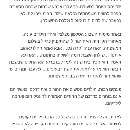
ילד יחס מיוחד בסעודה. כך עברו ארבע שבתות שבהם הסעודה
הפכה לחוויה משפחתית נפלאה שילדי הבית ציפו לה ולא
כבעבר שהילדים חיכו לאכול וללכת מהשולחן.
באחד מימות השבוע הטלפון מצלצל ואחד הילדים עונה,
מאחורי הקו היה האח הגדול שהתעניין כרגיל בשלום
המשפחה. האח ענה: "קרה נס… אבא ואמא החלו לאהוב
אותנו! . . שולחן השבת דומה לשולחן בחתונה… האח לא
האמין, הוא הכיר בית שונה לגמרי, בו ברגע הוא החליט שבשבת
הבאה הוא מגיע לראות את השינוי בעיניים… לא עבר זמן רב עד
שהוא חזר להתגורר חזרה בבית משפחתו.
פעמים רבות, הילדים נוטשים את ההורים ואת דרכם, כאשר הם
אינם בוחרים בדרכם של ההורים האמורה להעניק חום ואהבה
לילדיהם.
לאהוב, זה להעניק. זו הסיבה שכל כך הרבה ילדים זקוקים
לטיפול רגשי, כי ההורים העסוקים בפיתוח הקריירה לא השכילו