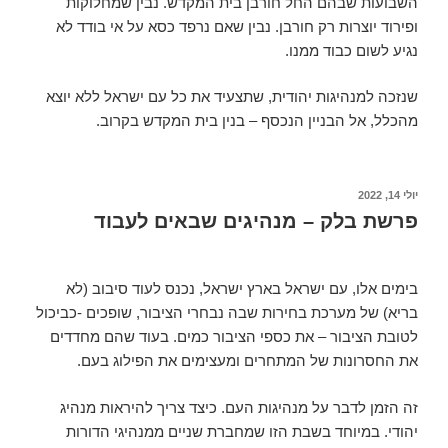
השבועות שבהם החל חורבן בית המקדש. נבין שמחלוקות
ופירוד יוצרות רק חורבן. נבין שאם נרפד כסא על אי בודד לא
נגיע לשום כבוד ממנו.
שנזכה למנהיגות יהודית, שתצעיד את כל עם ישראל ללא יוצא
מהכלל, אל הבניין הנכסף – בנין בית המקדש בקרוב.
יולי 14, 2022
פרשת בלק – מנהיגים שבאים לעבוד
בימים אלו, עם ישראל בארץ ישראל, נכנס לעוד סיבוב (לא
בריא) של מערכת בחירות שבה נבחרי הציבור, שופכים -כביכול
לטובת הציבור – את כספי הציבור כמים. בעוד שהם מחדדים
את החסרונות של המתחרים ומעצימים את הפילוג בעם.
זה הזמן לדבר על מנהיגות העם. כיצד צריך להיראות מנהיג
יהודי. במיוחד בשבת הזו שמחברת שניים ממנהיגי הדורות