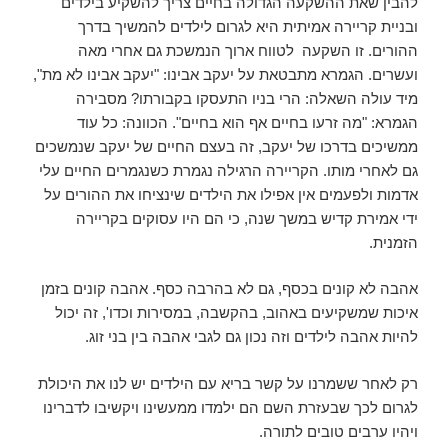
להבין שאת ההשקעה הגדולה בחיים צריך להשקיע בילדים
ובניית קריירה אמיתית היא לגרום לילדים להמשיך בדרך
ההורים. זו השקעה לטווח ארוך הנמשכת גם אחרי מאה
ועשרים. הגמרא מתבטאת על יעקב אבינו: "יעקב אבינו לא מת",
מיד עולה השאלה: הרי בניו התעסקו בקבורתו? מסבירה
הגמרא: "מה זרעו בחיים אף הוא בחיים". הכוונה: כל עוד
ממשיכים בדרכו של יעקב, זה בעצם החיים של יעקב שנמשכים
גם לאחרי מותו. הקריירה הרגילה נגמרת כשנגמרים החיים עלי
אדמות ולפעמים אין אפילו את הילדים שינציחו את ההורים על
ידי אמירת קדיש במשך שנה, כי הם היו עסוקים בקריירה
הזמנית.
אהבה לא קונים בכסף, גם לא בהרבה כסף. אהבה קונים בזמן
איכות שמשקיעים באהוב, בהקשבה, במסירות וכדו', זה יכול
להיות אהבה לילדים וזה נכון גם לגבי אהבה בין בני זוג.
רק לאחר ששמרנו על קשר בריא עם הילדים יש לנו את היכולת
לגרום לכך שבעזרת השם הם ילמדו ממעשינו ויקשיבו לדברינו
ויהיו ערבים טובים לתורה.