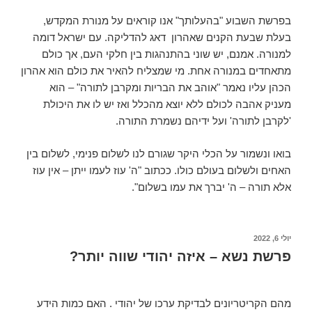
בפרשת השבוע "בהעלותך" אנו קוראים על מנורת המקדש,
בעלת שבעת הקנים שאהרון דאג להדליקה. עם ישראל דומה
למנורה. אמנם, יש שוני בהתנהגות בין חלקי העם, אך כולם
מתאחדים במנורה אחת. מי שמצליח להאיר את כולם הוא אהרון
הכהן עליו נאמר "אוהב את הבריות ומקרבן לתורה" – הוא
מעניק אהבה לכולם ללא יוצא מהכלל ואז יש לו את היכולת
'לקרבן לתורה' ועל ידיהם נשמרת התורה.
בואו ונשמור על הכלי היקר שגורם לנו לשלום פנימי, לשלום בין
האחים ולשלום בעולם כולו. ככתוב "ה' עוז לעמו ייתן – אין עוז
אלא תורה – ה' יברך את עמו בשלום".
יולי 6, 2022
פרשת נשא – איזה יהודי שווה יותר?
מהם הקריטריונים לבדיקת ערכו של יהודי . האם כמות הידע