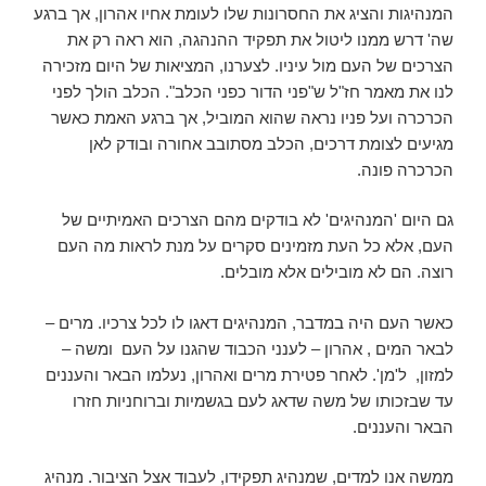
המנהיגות והציג את החסרונות שלו לעומת אחיו אהרון, אך ברגע
שה' דרש ממנו ליטול את תפקיד ההנהגה, הוא ראה רק את
הצרכים של העם מול עיניו. לצערנו, המציאות של היום מזכירה
לנו את מאמר חז"ל ש"פני הדור כפני הכלב". הכלב הולך לפני
הכרכרה ועל פניו נראה שהוא המוביל, אך ברגע האמת כאשר
מגיעים לצומת דרכים, הכלב מסתובב אחורה ובודק לאן
הכרכרה פונה.
גם היום 'המנהיגים' לא בודקים מהם הצרכים האמיתיים של
העם, אלא כל העת מזמינים סקרים על מנת לראות מה העם
רוצה. הם לא מובילים אלא מובלים.
כאשר העם היה במדבר, המנהיגים דאגו לו לכל צרכיו. מרים –
לבאר המים , אהרון – לענני הכבוד שהגנו על העם ומשה –
למזון, ל'מן'. לאחר פטירת מרים ואהרון, נעלמו הבאר והעננים
עד שבזכותו של משה שדאג לעם בגשמיות וברוחניות חזרו
הבאר והעננים.
ממשה אנו למדים, שמנהיג תפקידו, לעבוד אצל הציבור. מנהיג