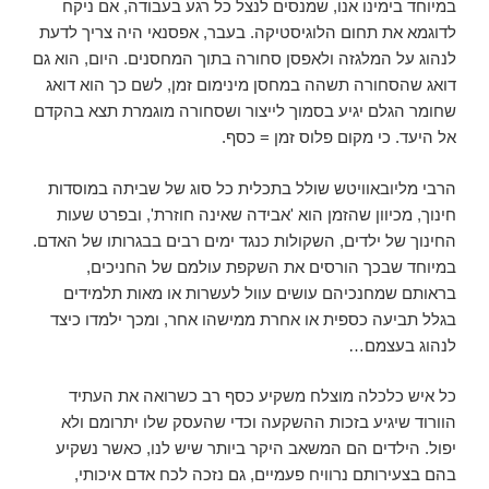
במיוחד בימינו אנו, שמנסים לנצל כל רגע בעבודה, אם ניקח
לדוגמא את תחום הלוגיסטיקה. בעבר, אפסנאי היה צריך לדעת
לנהוג על המלגזה ולאפסן סחורה בתוך המחסנים. היום, הוא גם
דואג שהסחורה תשהה במחסן מינימום זמן, לשם כך הוא דואג
שחומר הגלם יגיע בסמוך לייצור ושסחורה מוגמרת תצא בהקדם
אל היעד. כי מקום פלוס זמן = כסף.
הרבי מליובאוויטש שולל בתכלית כל סוג של שביתה במוסדות
חינוך, מכיוון שהזמן הוא 'אבידה שאינה חוזרת', ובפרט שעות
החינוך של ילדים, השקולות כנגד ימים רבים בבגרותו של האדם.
במיוחד שבכך הורסים את השקפת עולמם של החניכים,
בראותם שמחנכיהם עושים עוול לעשרות או מאות תלמידים
בגלל תביעה כספית או אחרת ממישהו אחר, ומכך ילמדו כיצד
לנהוג בעצמם…
כל איש כלכלה מוצלח משקיע כסף רב כשרואה את העתיד
הוורוד שיגיע בזכות ההשקעה וכדי שהעסק שלו יתרומם ולא
יפול. הילדים הם המשאב היקר ביותר שיש לנו, כאשר נשקיע
בהם בצעירותם נרוויח פעמיים, גם נזכה לכח אדם איכותי,