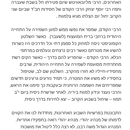
האחרונים, הרבי מליובאוויטש שיום פטירתו חל בשבת שעברה
וחמיו רבי יוסף יצחק הרבי הקודם של חסידות חב"ד שביום שני
הקרוב יחול יום הצלתו מגיא צלמוות .
הרבי הקודם, שמסר את נפשו ממש למען השמירה על התחייה
היהודית ברחבי ברית המועצות (לשעבר) כאשר השלטון
הקומוניסטי ניסה למחוק כל סממן דתי וכל הדרכים היו כשרות
להשיג את מטרתם כאשר רבים נרצחים ונעלמים במרתפי
הכלא. הרבי הקודם – שהפריע להם בדרך – כאשר הקים רשת
מחתרתית מסועפת לשמירה על התחייה היהודית, שרבים
מחסידיו-חייליו לא חזרו מהקרב. השלטון שם לב, שטיפול
בחסידיו לא משיג את המטרה, כי תמיד נזרעים גרעינים חדשים
שמפריחים את השממה הרוחנית ובעקבות כך סימנו את הראש,
והרבי נעצר ונידון למוות ביריה. לאחר שרשרת ניסית ביום י"ב
תמוז – שיחול בשבוע הקרוב – יצא לחירות בדרך ניסית.
התבוננות בפרשיות השבוע האחרונות, מחדדות לנו את הקווים
לדמותו של מנהיג יהודי. מנהיג יהודי רואה בתפקידו אחריות.
המנהיג הגדול משה רבנו, לא רצה כלל ליטול את מושכות