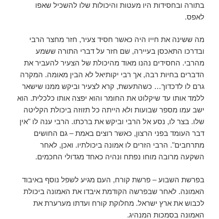
בתורה ובחסידות היו מעטות והיכולות שלו להשכיל שאפו
לאפס.
מה ששינה את חייו היה כאשר חסיד צעיר, חזר מחצר הרבי
ובדרכו התאכסן בעיירה, שם חזר על דברי התורה ששמע
מהרבי. החסידים נהנו מאוד מהיכולת של הצעיר להעביר את
הדברים בחיות רבה, אך רבי יקותיאל לא הבין מאומה. המקרה
גרם לו לדכדוך… כשהתעשת, קרא לצעיר וביקש ממנו שישאר
ללמד אותו עד שיקלוט את החומר והוא יפצה אותו כלכלית. הוא
ישב עמו מספר שבועות ולא הייתה כל תזוזה ביכולת הקליטה
שלו. בצר לו, נסע אל הרבי וביקש את ברכתו. הרבי ענה לו "אין
דבר העומד בפני הרצון, כאשר רוצים באמת – גם החושים
מתרחבים". הרבי הזרים לו אמונה ביכולתיו. ואכן, לאחר
השקעה מרובה מוחו נפתח ונהיה כאחד מגדולי החכמים.
בפרשת השבוע – פרשת קורח, העם מגיע לשפל נוסף באיבוד
האמונה. לאחר שבפרשה הקודמת איבדו את האמונה ביכולת
לכבוש את ארץ ישראל. מחלוקת קורח ועדתו מערערת את
האמונה בסמכות המנהיג.