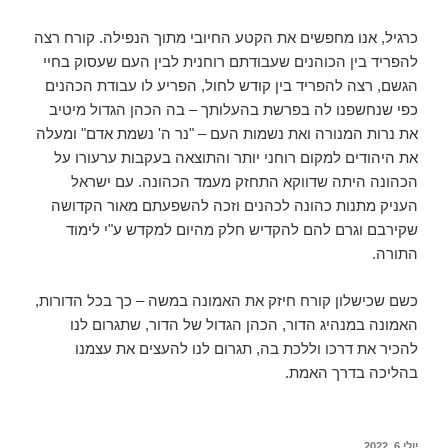
כרגיל, אנו מחפשים את הקטע החיובי מתוך הנפילה. קורח רצה
להפריד בין הכוהנים שעבודתם רוחנית לבין העם שעסוק בחיי
הגשם, רצה להפריד בין קודש לחול, הפריע לו עבודת הכהנים
כפי שנחשפנו לה בפרשת בהעלותך – בה הכהן הגדול מיטיב
את נרות המנורה ואת נשמות העם – "נר ה' נשמת אדם" ומעלה
את היהודים למקום רוחני יותר והתוצאה בעקבות ערעורו על
הכהונה היתה שדווקא התחזק מעמד הכהונה. עם ישראל
העניק מתנות כהונה לכהנים וזכה להשפעתם מאור הקדושה
שקירבם וגרם להם להקדיש חלק מהיום למקדש ע"י לימוד
התורה.
כשם שכישלון קורח חיזק את האמונה במשה – כך בכל הדורות,
האמונה במנהיג הדור, הכהן הגדול של הדור, שתגרום לנו
להכיר את דרכו וללכת בה, תגרום לנו להעצים את עצמנו
בהליכה בדרך האמת.
יולי 6, 2022