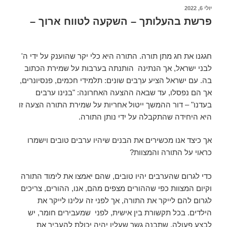
יולי 6, 2022
פרשת בהעלותך – השקעה לטווח ארוך –
חגגנו את חג מתן תורה. התורה היא כלי יקר שהוענק על ידי ה'
לבני ישראל, אך הנתינה הותנתה בערבות על שמירת הכתוב
בה. עם ישראל הציע ערֵבים שונים: תלמידי חכמים, פנסיונרים,
אך הם נפסלו, עד שבאה ההצעה האחרונה: "בנינו ערבים
בעדנו" – דור ההמשך ייטול אחריות על שמירת התורה הצעה זו
היא היחידה שהתקבלה על ידי נותן התורה.
אך כיצד אנו מכשירים את הבנים שיהיו ערבים טובים וישמרו
כראוי על התורה והמצוות?
כדי לגרום שהערבים יהיו טובים, שהם יאמצו את לימוד התורה
וקיום המצוות כפי שההורים מצפים מהם, אנו, ההורים, צריכים
לגרום להם לייקר את התורה, אך לפני זה עלינו לייקר את
הילדים. בכל תקשורת בין אישית, לפני שמעבירים חומר, יש
לבצע פעולה, שתבנה גשר שעליו יהיה יכולת להעביר את