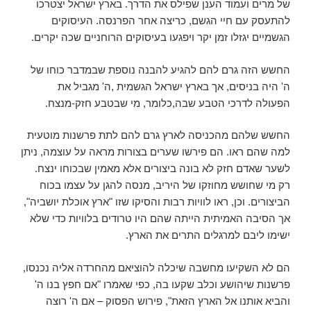
של מרים ועמוד הענן שפילס את הדרך. בארץ ישראל יצטרכו
להתעסק עם חיי הגשם, כריצה אחר הפרנסה. העיסוקים
הגשמיים יגזלו זמן יקר ויפגעו בעיסוקים הרוחניים שכה יקרים.
החשש הזה גרם להם להגיע להבנה נוספת שבמדבר כוחו של
ה' היה בניסים, אך בארץ ישראל הגשמית ,ה' מגביל את
הפעולה לדרכי הטבע שבה,כלומר, מי שבטבע חזק-מנצח.
החשש שלהם מהכניסה לארץ גרם להם לתת פרשנות מוטעית
למה שהם ראו. הם פירשו שערים בצורות מראה על עוצמה, ניתן
לשער שאדם חזק לא בונה ביצורים אלא מאמין שבכוחו ינצח.
רק מי שחושש מחוזקו של היריב, מנסה להגן על עצמו בכוח
הביצורים. וכן, ראו לוויות רבות והסיקו שזו "ארץ אוכלת יושביה",
אך הסיבה האמיתית הייתה שהם היו טרודים בלוויות כדי שלא
ישימו ליבם למרגלים התרים את הארץ.
הם לא השקיעו מחשבה שיכלה להוציאם מהחרדה אליה נכנסו,
פרשנות שיהושע וכלב שקעו בה, כפי שאמרו "אם חפץ בנו ה'
והביא אותנו אל הארץ הזאת", פירוש הפסוק – אם ה' רוצה