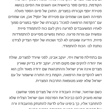
הקודמת, בסיום ספר בראשית אנו חוגגים את הסיום בנושא
פטירת יוסף וקבורתו במצרים, התוכן של סיום הספר מעלה
תמיהה האם אנו שמחים עם פטירתו של יוסף? אכן, אנו שמחים
עם "הקדמת הרפואה למכה" בקבורתו של יוסף במצרים סמוך
לאחיו המשעובדים לפרעה ניתן לעם כוח להתמודד פיזית
ונפשית עם גזרות פרעה. כוחות נפשיים מסייעים להתמודדות
פיזית, הידיעה שאנחנו לא לבד ושכוחו של יוסף הצדיק לצידנו
נותנת לנו הכוח להתמודד.
גם בתחילת פרשת ויחי, יעקב אבינו, לפני שיורד למצרים, שולח
את יהודה להקים שם מקום תורה, יעקב יודע בדיוק שארץ
מצרים אינה ארץ ישראל וההתנהגות שם ירודה מאוד ולכן הוא
דואג להקדים את הרפואה, הקמת בית התורה שישמור על עם
ישראל שלא יפגע מטומאת התרבות המצרית.
כשם שהיאור, שהיה העבודה זרה של מצרים מפני שחשבו
שהוא מעניק להם כביכול את הפרנסה ועם ישראל הצליח שלא
להתחבר אליו, כך בימינו עלינו לדעת להתנתק מהעבודה זרה