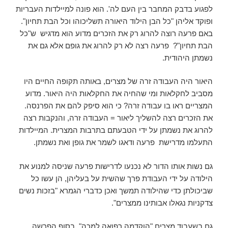
לפגוע בדבק המחבר בין העם לה'. הוא פונה למיילדות העבריות
ופוקד אליהן "כל הבן הילוד היאורה תשליכוהו וכל הבת תחיון".
באם פרעה רוצה להרוג רק את הזכרים מדוע הוא מדגיש ש"כל
הבת תחיון"? פרעה רצה לא רק להרוג את גופם אלא גם את
נשמתן היהודית.
היאור היה העבודה זרה של מצרים, באותה תקופה החיים היו
מסביב לחקלאות ומי שהחיה את החקלאות היה היאור. מדוע
המצריים ראו בו עבודה זרה? כי הוא סיפק להם את הפרנסה.
את הזכרים רצה להשליך ליאור = העבודה זרה, והנקבות רצה
להרוג את נשמתן על ידי הטבעתם בתרבות המצרית. המיילדות
התעלמו מדרישת פרעה ודאגו לשמר את גופן ואת נשמתן.
גם נשות אותו הדור לא נכנעו לדרישות פרעה שניסה למנוע את
הילודה על ידי העבודת פרך שהשית על בעליהן, הן עשו כל
שביכולתן כדי שהילודה תמשך ואכן כדברי הגמרא "בזכות נשים
צדקניות נגאלו אבותינו ממצרים".
גם בשעבוד מצרים "הוקדמה רפואה למכה", בסוף הפרשה