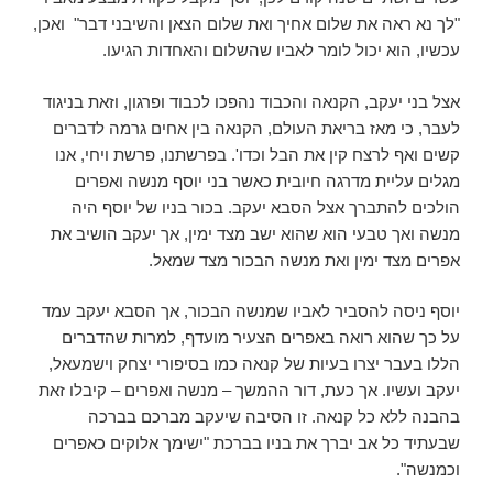
"לך נא ראה את שלום אחיך ואת שלום הצאן והשיבני דבר" ואכן,
עכשיו, הוא יכול לומר לאביו שהשלום והאחדות הגיעו.
אצל בני יעקב, הקנאה והכבוד נהפכו לכבוד ופרגון, וזאת בניגוד
לעבר, כי מאז בריאת העולם, הקנאה בין אחים גרמה לדברים
קשים ואף לרצח קין את הבל וכדו'. בפרשתנו, פרשת ויחי, אנו
מגלים עליית מדרגה חיובית כאשר בני יוסף מנשה ואפרים
הולכים להתברך אצל הסבא יעקב. בכור בניו של יוסף היה
מנשה ואך טבעי הוא שהוא ישב מצד ימין, אך יעקב הושיב את
אפרים מצד ימין ואת מנשה הבכור מצד שמאל.
יוסף ניסה להסביר לאביו שמנשה הבכור, אך הסבא יעקב עמד
על כך שהוא רואה באפרים הצעיר מועדף, למרות שהדברים
הללו בעבר יצרו בעיות של קנאה כמו בסיפורי יצחק וישמעאל,
יעקב ועשיו. אך כעת, דור ההמשך – מנשה ואפרים – קיבלו זאת
בהבנה ללא כל קנאה. זו הסיבה שיעקב מברכם בברכה
שבעתיד כל אב יברך את בניו בברכת "ישימך אלוקים כאפרים
וכמנשה".