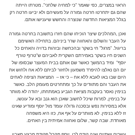
הראוי במצרים, כפי שאמר "כי למחיה שלחני". מטרתו הייתה
שהם גם יתחרטו חרטה גמורה על מעשיהם ולא יביעו חרטה רק
בגלל המציאות החדשה שנוצרה והחשש שיענישו אותם.
ואכן ,המהלכים שיצר הוכיחו שהם חזרו בתשובה בחרטה גמורה
על העבר והשלום והאחווה שרר ביניהם. בתחילה האשימם
בריגול. "מרגל" חי בשקר ובהכחשה ובזהות בדויה והאחים כל
השנים חיו בשקר באמירתם השקרית לאביהם ש"טרוף טורף
יוסף" ומיד בהמשך כאשר שם אותם בבית המעצר שבסופו של
יום הם נאלצו להיפרד משמעון ולחזור לביתם ללא אח ולחוש את
היום שבו באו לאבא ללא אח – כי אז – המציאות הציפה לאחים
את העבר והם מתוודים על כך ומתחרטים מעומק הלב. כאשר
בנימין נאסר בעקבות מציאת הגביע באמתחתו, יהודה לא מוותר
על בנימין, למרות שיכל לחשוב שאכן הוא גנב ובא על עונשו,
אלא במסירות נפש ובסכנה גדולה עומד מול יוסף ומודיע שאינו
זז ללא בנימין. לא מוותרים על אף אח, כזו היא משפחה
מאוחדת. שבה קשר, שלום ואחווה אמיתית בין האחים.
עשרים ושתיים שנה קודם לכן, יוסף מקבל פקודת מבצע מאביו