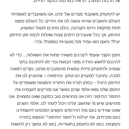
של תרבות המערב הרואה בפרנסה כמקור החיים.
יש להתנתק משעבוד מצרים של ימינו, אנו משועבדים לגשמיות
העולם וחושבים שהיא עושה לנו את החיים. כל העולם נמצא
תחת מתקפת וירוס הקורונה, כולם מחכים לגואל המושיע,
החיסון, אך ככל שעוברים הימים צצות שאלות לכמה זמן החיסון
יעיל? והאם הוא עמיד מול מוטציות נוספות? וכדו'.
הזמן הקצר שעמד ליצרנים משאיר פתוח את השאלות… כדי לא
להיכנס לחשש וחרדה מפני הבאות וכדי לא להתכנס בתוך
עצמינו ולהתנתק פיזית ונפשית מהסובבים אותנו, נקדים רפואה
למכה, נתחבר למעניק הביטחון והרפואה – שהעניק לנו את
החיסון היעיל – במתן תורה את התורה והמצוות ששומרים על
החוסן שלנו ומאז אלפי שנים כאשר אנו מזריקים לעצמינו את
החומר החיסוני הזה אנו מרגישים טוב במקום שאנו נמצאים. אנו
מרגישים שיש מי שחושב עלינו ויכול לעזור לנו. אלפי השנים
שאנו שורדים כעם מול הוירוסים הקשים המנסים להשמידנו
כעם מוכיחים, את יעילות ה"חומר החיסוני" הנמצא בתורה
והמצוות. בואו לא נתעסק בתאוריות, בואו לא נמשך רק לרגשות