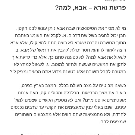
פרשת וארא – אבא, למה?
מי לא מכיר את הסיטואציה שבה אבא נותן עונש לבנו הקטן.
הבן יכול להגיב בשלושה דרכים: א. לקבל את העונש באהבה
מתוך מחשבה והבנה שאבא לא רוצה סתם להציק לו, אלא אבא
רוצה לעזור לו והוא חסר יכולת 'להבין את הראש' של אבא. ב.
לשאול את אבא למה? לא כטענה סתם כך, אלא כדי לדעת איך
לתקן את המעשים שעשה ולחזור למוטב. ג. לשאול למה? לא
במטרה לקבל תשובה אלא כטענה מדוע אתה מכאיב ומציק לי?
כשאנו מביטים על מצב העולם בכלל והמצב בארץ בפרט,
רואים את מצב הבריאות, הכלכלה והפוליטיקה, האם אנחנו
אופטימיים או פסימיים? ואם לא מספיק הקשיים שצפים למול
עינינו, ישנם בעלי ענין שמעצימים את הקושי עד שרבים נכנסים
לחרדה, ולא מהמציאות שהם חווים אלא מהצבעים השחורים
שמציגים להם.