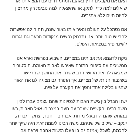
האם אנו מקבלים הדין באהבה ומתמודדים עם המציאות? או
שואלים למה כדי לתקן. או שהשאלה למה נובעת רק מהרצון
לחיות חיים ללא אתגרים.
אם נסתכל על העולם ונאיר אותו באור שונה, תהיה לנו אפשרות
להרגיש טוב יותר, אנו נתרחק נפשית מנקודות הכאב וגם נגרום
לשינוי פיזי במציאות העולם.
ניקח לדוגמא את אבותינו במצרים. השבוע בפרשת וארא אנו
ממשיכים עם סיפורי התורה שאירעו לאבות האומה. היסטוריה
שמציגה לנו את הקושי הרב ששרר, את החושך שהרגישו
בשעבוד הנורא של מצרים, אך התורה גם מציגה לנו את האור
שהגיע בלילה אחד והפך את הקערה על פיה.
ישנו הבדל בין גישת האבות לנסיונות שהם עצמם עברו לבין
משה רבינו והקשיים שעבר עם העם במצרים. אצל האבות, ראו
במוחש שהם היו בעלי מידות. אברהם – חסד, יצחק – גבורה,
יעקב – שילוב של שניהם. משה רבינו לעומת זאת היה שייך יותר
לחכמה, לשכל (אמנם גם בו פעלו רגשות אהבה ויראה וגם