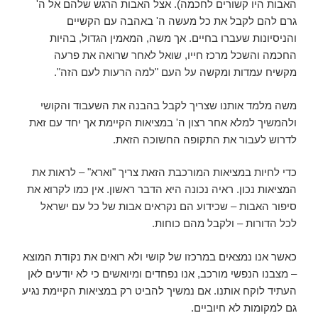
האבות היו קשורים לחכמה). אצל האבות הרגש שלהם אל ה'
גרם להם לקבל את כל מעשה ה' באהבה עם הקשיים
והניסיונות שעברו בחיים. אך משה, המאמין הגדול, בהיות
החכמה והשכל מרכז חייו, שואל לאחר שרואה את פרעה
מקשיח עמדות ומקשה על העם "למה הרעות לעם הזה".
משה מלמד אותנו שצריך לקבל בהבנה את השעבוד והקושי
ולהמשיך למלא אחר רצון ה' במציאות הקיימת אך יחד עם זאת
לדרוש לעבור את התקופה החשוכה הזאת.
כדי לחיות במציאות המורכבת הזאת צריך "וארא" – לראות את
המציאות נכון. ראיה נכונה היא הדבר ראשון. אין כמו לקרוא את
סיפור האבות – שכידוע הם נקראים אבות של כל עם ישראל
לכל הדורות – ולקבל מהם כוחות.
כאשר אנו נמצאים במרכזו של קושי ולא רואים את נקודת המוצא
– מצבנו הנפשי מורכב, אנו נפחדים ומיואשים כי לא יודעים לאן
העתיד לוקח אותנו. אם נמשיך להביט רק במציאות הקיימת נגיע
גם למקומות לא חיוביים.