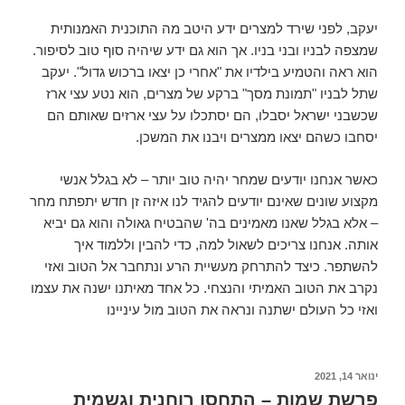
יעקב, לפני שירד למצרים ידע היטב מה התוכנית האמנותית
שמצפה לבניו ובני בניו. אך הוא גם ידע שיהיה סוף טוב לסיפור.
הוא ראה והטמיע בילדיו את "אחרי כן יצאו ברכוש גדול". יעקב
שתל לבניו "תמונת מסך" ברקע של מצרים, הוא נטע עצי ארז
שכשבני ישראל יסבלו, הם יסתכלו על עצי ארזים שאותם הם
יסחבו כשהם יצאו ממצרים ויבנו את המשכן.
כאשר אנחנו יודעים שמחר יהיה טוב יותר – לא בגלל אנשי
מקצוע שונים שאינם יודעים להגיד לנו איזה זן חדש יתפתח מחר
– אלא בגלל שאנו מאמינים בה' שהבטיח גאולה והוא גם יביא
אותה. אנחנו צריכים לשאול למה, כדי להבין וללמוד איך
להשתפר. כיצד להתרחק מעשיית הרע ונתחבר אל הטוב ואזי
נקרב את הטוב האמיתי והנצחי. כל אחד מאיתנו ישנה את עצמו
ואזי כל העולם ישתנה ונראה את הטוב מול עיניינו
ינואר 14, 2021
פרשת שמות – התחסן רוחנית וגשמית