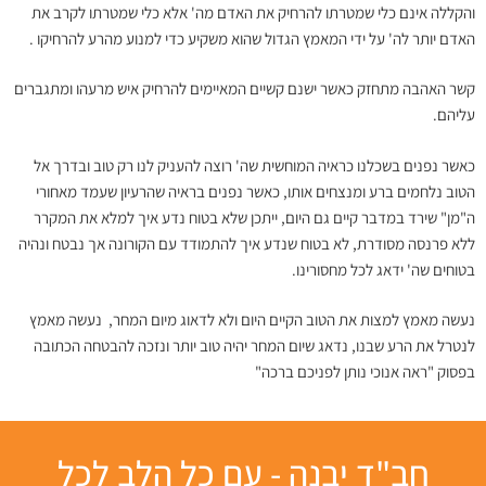
והקללה אינם כלי שמטרתו להרחיק את האדם מה' אלא כלי שמטרתו לקרב את
האדם יותר לה' על ידי המאמץ הגדול שהוא משקיע כדי למנוע מהרע להרחיקו .
קשר האהבה מתחזק כאשר ישנם קשיים המאיימים להרחיק איש מרעהו ומתגברים
עליהם.
כאשר נפנים בשכלנו כראיה המוחשית שה' רוצה להעניק לנו רק טוב ובדרך אל
הטוב נלחמים ברע ומנצחים אותו, כאשר נפנים בראיה שהרעיון שעמד מאחורי
ה"מן" שירד במדבר קיים גם היום, ייתכן שלא בטוח נדע איך למלא את המקרר
ללא פרנסה מסודרת, לא בטוח שנדע איך להתמודד עם הקורונה אך נבטח ונהיה
בטוחים שה' ידאג לכל מחסורינו.
נעשה מאמץ למצות את הטוב הקיים היום ולא לדאוג מיום המחר, נעשה מאמץ
לנטרל את הרע שבנו, נדאג שיום המחר יהיה טוב יותר ונזכה להבטחה הכתובה
בפסוק "ראה אנוכי נותן לפניכם ברכה"
חב"ד יבנה - עם כל הלב לכל