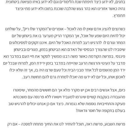
בחגים, לא ידוע כיצד תיפתח שנת הלימודים וגם לא ידוע באיזו מציאות ביטחונית
נהיה כאשר אזורינו הוא כהר געש שהלבה שוכנת בתוכו ולא ידוע מתי וכיצד
תתפרץ.
כשרוצים להציג אדם שאין לו מה לאכול – אומרים ש"המקרר שלו ריק", על שולחנו
יכול להיות היום שפע של אוכל, אך המקרר הריק מערער בו את ביטחון של יום
המחר וגורם לו להרגיש רעב למרות האוכל של היום. איננו זקוקים לפסיכולוגים
שיסבירו לנו שהצורך הבסיסי של האדם הוא הביטחון במזון, מגורים ובביטחון
פיננסי. בפרשה הקודמת כאשר משה רבנו ממשיך לסקור את חיי העם במדבר הוא
מדבר על העינוי והרגשת הרעב שהייתה במדבר בזמן ירידת המן, למרות שבכל יום
ירד המן מהשמים לכל אחד מבני הבית וכל טעם שרצו היה בו, אך זה שלא יכלו
לאכסן אותו, וכל יום לא ידעו מה יאכלו למחרת גרם להם תחושת רעב.
כיום, אצל אנשים רבים אכן יש מקרר מלא אך הם חוששים מהמחר, שיפוטרו
מהעבודה בעקבות קשיים שיגרמו למעביד וישארו ללא פרנסה עם משכנתא
מעיקה והתחייבויות נוספות שלא נגמרות. כיצד אם כן אנחנו יכולים להרגיש טוב
בעולם בתקופה של חוסר וודאות?
פרשת השבוע, פרשת ראה, תוכל להחזיר לנו את החיוך מתחת למסכה – אם רק