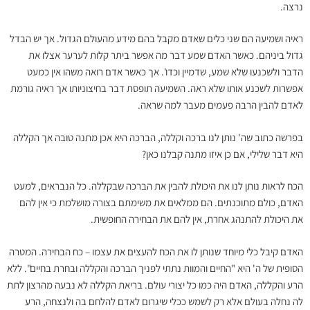
נרצה.
ראיה ושמיעה הם שני כלים שאדם מקבל בהם מידע מהעולם הגדול. אך יש הבדל
גדול ביניהם. כאשר האדם שמע דבר מה אפשר ביתר קלות לערער אצלו את
הדבר ולשכנעו שלא שמע, שדמיין וכדו'. אך כאשר אדם רואה משהו אין כמעט
אפשרות לשכנע אותו שלא ראה. השמיעה תופסת דבר בחיצוניותו אך ראיה גורמת
לאדם להבין הרבה פעמים מעבר למה שראה.
בפרשה כתוב שה' נותן לנו ברכה וקללה, הברכה היא אכן מתנה טובה אך הקללה
היא דבר שלילי, אם כן איזו מתנה קבלנו כאן?
הכח לראות נותן לנו את היכולת להבין את הברכה שבקללה. כל הנבראים, למעט
האדם, כולם מתוכנתים. הם ממלאים את משימתם בצורה מושלמת כי אין להם
את היכולת להתנהג אחרת, אין להם את הבחירה החופשית.
האדם קיבל כלי מיוחד שנותן לו את הכח להעצים את עצמו – כח הבחירה. המטרה
הסופית של ה' היא "החיים והמוות נתתי לפניך הברכה והקללה ובחרת בחיים". ללא
הרע והקללה, האדם היה כמו כל יצורי עולם. בריאת הקללה לא נבעה מהרצון לתת
לה נחלה בעולם אלא רק לשמש ככלי שיגרום לאדם להלחם בה ולנצחה, הרע