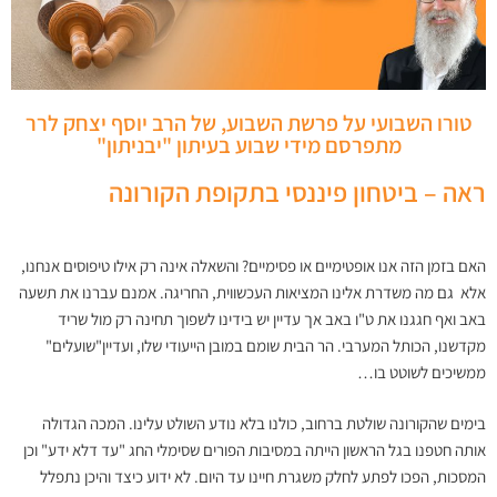
טורו השבועי על פרשת השבוע, של הרב יוסף יצחק לרר
מתפרסם מידי שבוע בעיתון "יבניתון"
ראה – ביטחון פיננסי בתקופת הקורונה
האם בזמן הזה אנו אופטימיים או פסימיים? והשאלה אינה רק אילו טיפוסים אנחנו,
אלא גם מה משדרת אלינו המציאות העכשווית, החריגה. אמנם עברנו את תשעה
באב ואף חגגנו את ט"ו באב אך עדיין יש בידינו לשפוך תחינה רק מול שריד
מקדשנו, הכותל המערבי. הר הבית שומם במובן הייעודי שלו, ועדיין"שועלים"
ממשיכים לשוטט בו…
בימים שהקורונה שולטת ברחוב, כולנו בלא נודע השולט עלינו. המכה הגדולה
אותה חטפנו בגל הראשון הייתה במסיבות הפורים שסימלי החג "עד דלא ידע" וכן
המסכות, הפכו לפתע לחלק משגרת חיינו עד היום. לא ידוע כיצד והיכן נתפלל