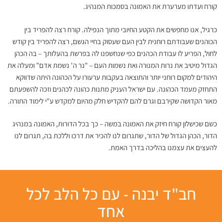
קורח ועדתו מערערת את האמונה בסמכות המנהיג.
כרגיל, אנו מחפשים את הקטע החיובי מתוך הנפילה. קורח רצה להפריד בין
הכוהנים שעבודתם רוחנית לבין העם שעסוק בחיי הגשם, רצה להפריד בין קודש
לחול, הפריע לו עבודת הכהנים כפי שנחשפנו לה בפרשת בהעלותך – בה הכהן
הגדול מיטיב את נרות המנורה ואת נשמות העם – "נר ה' נשמת אדם" ומעלה את
היהודים למקום רוחני יותר והתוצאה בעקבות ערעורו על הכהונה היתה שדווקא
התחזק מעמד הכהונה. עם ישראל העניק מתנות כהונה לכהנים וזכה להשפעתם
מאור הקדושה שקירבם וגרם להם להקדיש חלק מהיום למקדש ע"י לימוד התורה.
כשם שכישלון קורח חיזק את האמונה במשה – כך בכל הדורות, האמונה במנהיג
הדור, הכהן הגדול של הדור, שתגרום לנו להכיר את דרכו וללכת בה, תגרום לנו
להעצים את עצמנו בהליכה בדרך האמת.
חב"ד יבנה - עם כל הלב לכל
אחד