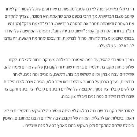
הרבי מליובאוויטש עונה לאדם שסבל מבעיות בריאות וטען שיוכל לשמוח רק לאחר
שיוטב מצבו הבריאותי. אך הרבי במענו כתב שהאמת היא הפוכה, שצריך להקדים
את השמחה והשמחה תמהר את ההטבה בבריאות. הרבי "הצמח צדק" (ממנהיגי
חב"ד בדורות הקודמים) אמר: "חשוב טוב יהיה טוב". האמונה והמחשבה של היהודי
בבורא שיוציאו מצרה לרווחה, מחולי לבריאות, זה עצמו ימהר את הישועה. זה גורם
לבורא לסייע מלמעלה.
נערך ניסוי כדי להסיק עד כמה האמונה בהצלחה מעניקה כוחות להצליח. לקחו
שלוש כיתות מקבוצת תלמידים ברמות שונות וחילקום בין שלושה מורים ואמרו להם
שהילדים עברו אבחון וסווגו לשלוש קבוצות: חלשים, בינוניים ומחוננים. לאחר
חודשיים, נערך מבחן על החומר שנלמד וראו איזה פלא, הכיתה שבה למדו הילדים
כחלשים קיבלה ציון נמוך, הקבוצה של הילדים הבינונים קיבלה ציון בינוני והקבוצה
שבה למדו הילדים כמחוננים קיבלה ציון גבוה.
למורה של הקבוצה שהוצגה כחלשה לא היתה מוטיבציה להשקיע בתלמידים כי לא
האמין ביכולותיהם להצליח. המורה של הקבוצה בה הילדים הוצגו כמחוננים, האמין
ביכולת שלהם להתקדם ולכן השקיע בהם מאמץ רב על מנת שיצליחו.