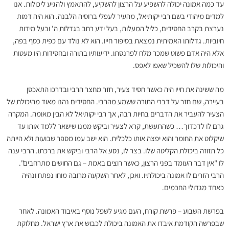
עד כמה אמונה יכולה להשפיע על הרצון להשקיע, להתאמץ ולהגיע ליכולות. אנו
למדים מיהודי בשם רבי יקותיאל, מהעיר לעפלי ברוסיה הלבנה. הוא היה דמות
נערצת בקרב החסידים, כליל המעלות, בעל ידע רחב בגדלות ה' ובעל מידות
חיוביות. גדלותו האמיתית נמצאת בסיפור חייו. הוא לא נולד עם כפית כסף בפה,
אלא היה אדם פשוט שמכר מלח לפרנסתו. ידיעותיו בתורה ובחסידות היו מעטות
והיכולות שלו להשכיל שאפו לאפס.
מה ששינה את חייו היה כאשר חסיד צעיר, חזר מחצר הרבי ובדרכו התאכסן
בעיירה, שם חזר על דברי התורה ששמע מהרבי. החסידים נהנו מאוד מהיכולת של
הצעיר להעביר את הדברים בחיות רבה, אך רבי יקותיאל לא הבין מאומה. המקרה
גרם לו לדכדוך… כשהתעשת, קרא לצעיר וביקש ממנו שישאר ללמד אותו עד
שיקלוט את החומר והוא יפצה אותו כלכלית. הוא ישב עמו מספר שבועות ולא הייתה
כל תזוזה ביכולת הקליטה שלו. בצר לו, נסע אל הרבי וביקש את ברכתו. הרבי ענה
לו "אין דבר העומד בפני הרצון, כאשר רוצים באמת – גם החושים מתרחבים".
הרבי הזרים לו אמונה ביכולתיו. ואכן, לאחר השקעה מרובה מוחו נפתח ונהיה
כאחד מגדולי החכמים.
בפרשת השבוע – פרשת קורח, העם מגיע לשפל נוסף באיבוד האמונה. לאחר
שבפרשה הקודמת איבדו את האמונה ביכולת לכבוש את ארץ ישראל. מחלוקת