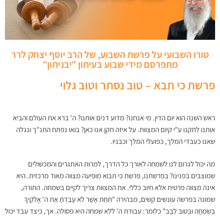
טורו השבועי על פרשת השבוע, של הרב יוסף יצחק לרר
מתפרסם מידי שבוע בעיתון "יבניתון"
פרשת כי תבא – טוב נסתר וטוב גלוי
ראש השנה הוא יום הדין. מי אנחנו? מדוע דנים אותנו? ה' ברא את העולם והביא
אותנו לתקנו ע"י קיום המצוות. על איזה תקן אנו כאן? בואו נפתח התנ"ך ונגלה
שאנו כעבדי המלך, כפועלי המלך וכבניו.
מה יכול לגרום לנו לשמחה לאורך כל הדרך, למרות האתגרים והמכשולים
שמוצבים בפנינו? בפרשתנו, פרשת כי תבוא מופיעה מצווה מאוד מרכזית. היא
אינה מצווה פרטית אלא חיוב כללי. את המצוות צריך לקיים בשמחה. התורה,
שמונה בפרשה עונשים קשים, מבהירה "תַּחַת אֲשֶׁר לֹא עָבַדְתָּ אֶת ה' אֱלֹקֶיךָ
בְּשִׂמְחָה וּבְטוּב לֵבָב" כלומר: עבודת ה' ללא שמחה היא פסולה. אך, כיצד עבד יכול