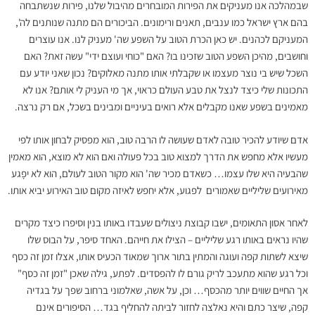
שבמהלכה אנו מעניקים את הפירות המובחרים מהיבול שלנו, פירות שנשתבחה
בהם ארץ ישראל כמו ענבים, תאנים ורימונים. הביכורים הם מתנה שנותנים לה',
המעניקם לכהנים. יש כאן הכרת הטוב על השפע שה' מעניק לנו. אנו עוצרים
וחושבים, מהיכן השפע הטוב שזכינו בו? האם "כוחי ועוצם ידי" עשה זאת? האם
השכל שיש בי נוצר מעצמו או שקבלתי אותו מתנה מאלוקים? נכון שאני יודע עם
התכונות שלי כיצד לנצל את טבע העולם כראוי, אך מי העניק לי אותם? אנו לא
מאמינים בשפע שאנו מקבלים אלא רואים בעיניים ומבינים בשכל, אם רק נרצה.
אדם שיודע להכיר טובה לאדם שעושה לו הרבה טוב, הוא מפסיק לבחון אותו לפי
מעשיו אלא מחפש את הדרך למצוא טוב בכל פעולה ואם הוא לא מוצא, הוא מאמין
שהבעיה היא שלו עצמו… כשאדם מכיר שה' הוא מקור הטוב לעולם, הוא לא יפָגע
מאירועים שליליים שאמורים לפגוע, אלא יחפש לאיזה מקום טוב האירוע יביא אותו.
לאחר אסון התאומים, ישבו קבוצת ניצולים שעבדו באותו בנין וסיפרו כיצד מקרים
שהיו נראים באותו רגע שליליים – הצילו את חייהם. האחד סיפר, על הבוס שלו
שיצא לשתות קפה ועוגה והמתין בתור ארוך שמאוד הכעיס אותו, אצלו זמן זה כסף
וכל רגע שהוא מתעכב לריק גורם לו להפסדים. לפתע, גילה שאכן "זמן זה כסף"
אך החיים שווים יותר מהכסף… וכן, על אשה, שאלמוני ברחוב שפך על בגדיה
קפה, שיצר כתם והיא נאלצה לחזור לביתה להחליף בגד… הסיפורים אינם