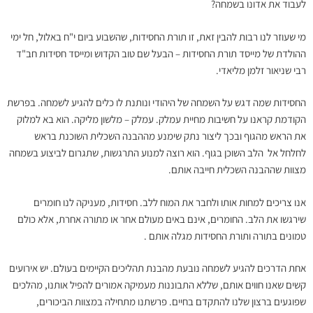
לעבוד את אדונו בשמחה?
מי שעוזר לנו רבות להבין זאת, זו תורת החסידות, שהשבוע ביום י"ח באלול, חל ימי
ההולדת של מייסד תורת החסידות – הבעל שם טוב הקדוש ומייסד חסידות חב"ד
רבי שניאור זלמן מליאדי.
החסידות שמה דגש על השמחה של היהודי ונותנת לו כלים להגיע לשמחה. בפרשת
הקודמת קראנו על חשיבות מחיית עמלק. עמלק – מלשון מליקה. הוא בא למלוק
את הראש מהגוף ובכך ליצור נתק שימנע מההבנה השכלית השוכנת בראש
לחלחל אל הלב השוכן בגוף. הוא רוצה למנוע התרגשות, שתגרום לביצוע בשמחה
מצוות שההבנה השכלית חייבה אותם.
אנו צריכים למחות אותו ולחבר את המוח ללב. חסידות, מעניקה לנו חומרים
שירגשו את הלב. החומרים, אינם באים מעולם אחר או מתורה אחרת, אלא כולם
טמונים בתורה ותורת החסידות מגלה אותם .
אחת הדרכים להגיע לשמחה נובעת מהבנת תהליכים הקיימים בעולם. יש אירועים
קשים שאנו חווים אותם, שללא התבוננות מעמיקה אמורים להפיל אותנו, מהלכים
שפוגעים ברצון שלנו להתקדם בחיים. פרשתנו מתחילה במצוות הביכורים,