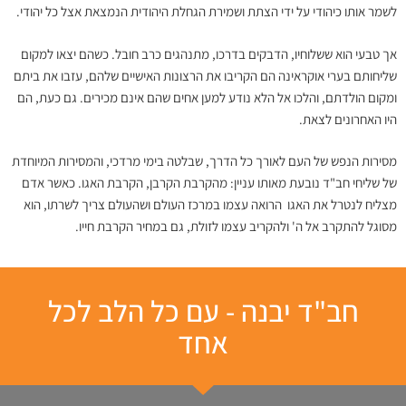
לשמר אותו כיהודי על ידי הצתת ושמירת הגחלת היהודית הנמצאת אצל כל יהודי.
אך טבעי הוא ששלוחיו, הדבקים בדרכו, מתנהגים כרב חובל. כשהם יצאו למקום
שליחותם בערי אוקראינה הם הקריבו את הרצונות האישיים שלהם, עזבו את ביתם
ומקום הולדתם, והלכו אל הלא נודע למען אחים שהם אינם מכירים. גם כעת, הם
היו האחרונים לצאת.
מסירות הנפש של העם לאורך כל הדרך, שבלטה בימי מרדכי, והמסירות המיוחדת
של שליחי חב"ד נובעת מאותו עניין: מהקרבת הקרבן, הקרבת האגו. כאשר אדם
מצליח לנטרל את האגו הרואה עצמו במרכז העולם ושהעולם צריך לשרתו, הוא
מסוגל להתקרב אל ה' ולהקריב עצמו לזולת, גם במחיר הקרבת חייו.
חב"ד יבנה - עם כל הלב לכל
אחד