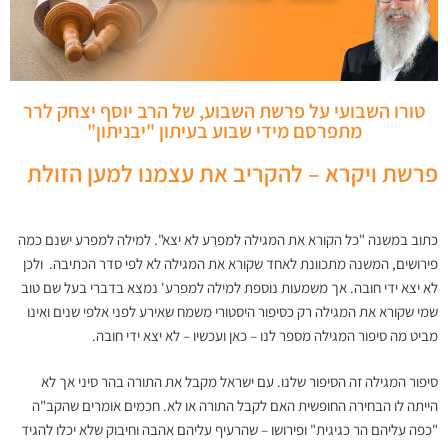
טורו השבועי על פרשת השבוע, של הרב יוסף יצחק לרר
מתפרסם מידי שבוע בעיתון "יבניתון"
פרשת ויקרא – להקריב את עצמנו למען הזולת
כתוב במשנה "כל הקורא את המגילה למפרֵע לא יצא". למילה למפרע ישנם כמה
פירושים, המשנה מתכוונת לאחד שקורא את המגילה לא לפי סדר הכתיבה. ולכן
לא יצא ידי חובה. אך משמעות נוספת למילה למפרע' נמצא בדברי בעל שם טוב
שמי שקורא את המגילה רק כסיפור היסטורי משמח שאירע לפני אלפי שנים ואינו
מביט מה סיפור המגילה מספר לנו – כאן ועכשיו – לא יצא ידי חובה.
סיפור המגילה זה הסיפור שלנו. עם ישראל מקבל את התורה בהר סיני אך לא
הייתה לו הבחירה החופשית האם לקבל התורה או לא. חכמים אומרים שהקב"ה
"כפה עליהם הר כגיגית" ופירושו – שהרעיף עליהם אהבה וחיבוק שלא יכלו להגיד