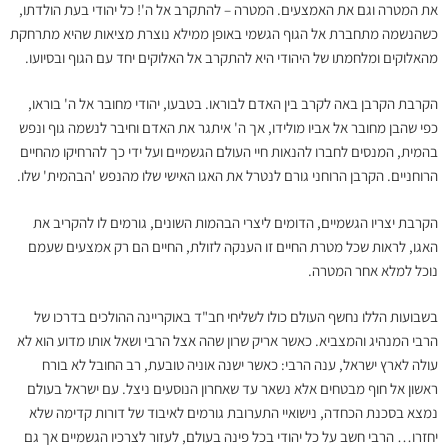
את המטרה וגם את האמצעים. המטרה – להתקרב אל ה'! כל יהודי בעת הולדתו,
כשהנשמה מתחברת אל הגוף הגשמי באופן ממילא נוצרת מציאות שהיא מתרחקת
מהאלוקים ומלחמתו של היהודי היא להתקרב אל האלוקים יחד עם הגוף ובסיועו.
הקרבת הקרבן באה לקרב בין האדם לבוראו. בטבעו, יהודי מחובר אל ה' בוראו,
כפי שהבן מחובר אל אביו מולידו, אך ה' איתגר את האדם וחיבר לנשמה גוף ונפש
בהמית, המנסים לחברו להנאות חיי העולם הגשמיים ועל ידי כך להרחיקו מהחיים
הרוחניים. הקרבן הרוחני גורם לנטרל את האגו האישי שלו מהנפש 'הבהמית' שלו.
הקרבת יצריו הגשמיים, הדומים ליצרי הבהמות השונים, גורמים לו להקריב את
האגו, לראות שכל מטרת החיים זו הענקה לזולת, החיים הם רק אמצעים שעמם
נוכל למלא אחר המטרה.
בשבועות הללו נחשף העולם כולו לשליחי חב"ד באוקריינה ההולכים בדרכו של
הרבי המנהיג והמצביא. כאשר אריק שרון שהה אצל הרבי ושאל אותו מדוע הוא לא
עולה לארץ ישראל, ענה הרבי: כאשר ישנה אוניה טובעת, רב החובל לא בורח
ראשון אל חוף מבטחים אלא נשאר עד שאחרון הנוסעים ניצל. עם ישראל בעולם
נמצא בסכנת הכחדה, נישואיי התערובת גורמים לאיבוד של דורות קדימה שלא
יחזרו… הרבי חשב על כל יהודי בכל פינה בעולם, לעזור לצרכיו הגשמיים אך גם