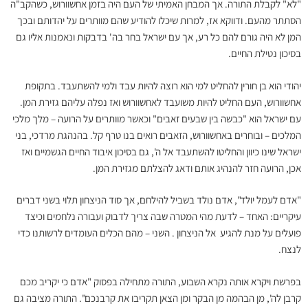
"לא" לקבלת התורה. אך המבחן האמיתי של העם היה בזמן אחשוורוש, כשהקב"ה
הסתתר מהעם. ודווקא אז, למרות שיכלו להודיע שהם מוותרים על יהדותם ובכך
המן לא היה גורם להם כל רע, אך עם ישראל בחר בה' בדבקות ונאמנות אליו גם
בסיכון נטילת החיים.
יהודי הוא בן חורין להחליט למי הוא רוצה להיות עבד ולמי להשתעבד. בתקופת
אחשוורוש, העם החליט להיות משועבד לאחשוורוש ואז נפלה עליהם גזירת המן.
עם ישראל הוא "כבשה בין שבעים זאבים" וכאשר מוותרים על הרועה – מלך מלכי
המלכים – ובוחרים באחשוורוש, הזאבים רואים בנו טרף קל. בהנהגת מרדכי, בני
ישראל שינו כיוון והחליטו להשתעבד אל ה', גם בסיכון איבוד החיים הגשמיים ואז
אכן, הרועה חזר להנהיג אותם ודאג להצלתם מגזירת המן.
"אדם לעמל יולד", אדם נולד בשביל להילחם, אך סוד הניצחון תלוי בשני דברים
עיקריים: האחד – לדעת מהי המטרה שבה צריך לדבוק ועבורה נלחמים וכיצד
פועלים על מנת להגיע אל הניצחון . השני – מהם הכלים העומדים לרשותנו כדי
לנצח.
בפרשת ויקרא אותה נקרא השבוע, התורה מתחילה בפסוק "אדם כי יקריב מכם
קרבן לה', מן הבהמה מן הבקר ומן הצאן תקריבו את קרבנכם". התורה מציבה גם