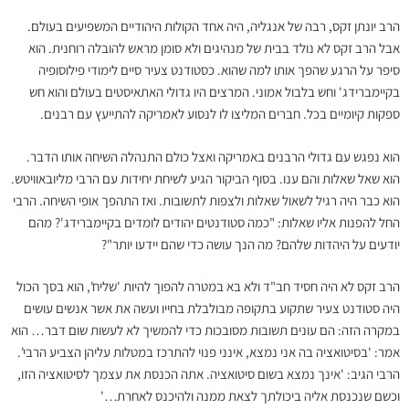
הרב יונתן זקס, רבה של אנגליה, היה אחד הקולות היהודיים המשפיעים בעולם.
אבל הרב זקס לא נולד בבית של מנהיגים ולא סומן מראש להובלה רוחנית. הוא
סיפר על הרגע שהפך אותו למה שהוא. כסטודנט צעיר סיים לימודי פילוסופיה
בקיימברידג' וחש בלבול אמוני. המרצים היו גדולי האתאיסטים בעולם והוא חש
ספקות קיומיים בכל. חברים המליצו לו לנסוע לאמריקה להתייעץ עם רבנים.
הוא נפגש עם גדולי הרבנים באמריקה ואצל כולם התנהלה השיחה אותו הדבר.
הוא שאל שאלות והם ענו. בסוף הביקור הגיע לשיחת יחידות עם הרבי מליובאוויטש.
הוא כבר היה רגיל לשאול שאלות ולצפות לתשובות. ואז התהפך אופי השיחה. הרבי
החל להפנות אליו שאלות: "כמה סטודנטים יהודים לומדים בקיימברידג'? מהם
יודעים על היהדות שלהם? מה הנך עושה כדי שהם יידעו יותר"?
הרב זקס לא היה חסיד חב"ד ולא בא במטרה להפוך להיות 'שליח', הוא בסך הכול
היה סטודנט צעיר שתקוע בתקופה מבולבלת בחייו ועשה את אשר אנשים עושים
במקרה הזה: הם עונים תשובות מסובכות כדי להמשיך לא לעשות שום דבר… הוא
אמר: 'בסיטואציה בה אני נמצא, אינני פנוי להתרכז במטלות עליהן הצביע הרבי'.
הרבי הגיב: 'אינך נמצא בשום סיטואציה. אתה הכנסת את עצמך לסיטואציה הזו,
וכשם שנכנסת אליה ביכולתך לצאת ממנה ולהיכנס לאחרת…'