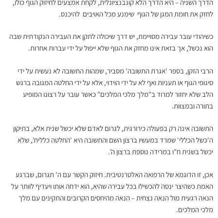
הדרך השניה – היא הדרך הלא קונבנציונלית, לקחת אמצעים לחיזוק הגוף כולו,
לחזק את חומת המגן של הגוף שימנע מכל האויבים להיכנס.
כשיהודי עובר עבירה מסויימת, יש דרך שיכולה לתקן את העבירה הנקודתית שבה
הוא נכשל, אך בזאת אינו מחזק את הגוף שלא ייפול על ידי עברות אחרות.
הרבי הזקן, בספר 'אגרת התשובה' מסביר, שמהות התשובה לא נעשית על ידי
סיגופי הגוף או תעניות ואף לא על ידי הוידוי, אלא על ידי החלטה המגובה ברגש
הלב שלא יחזור למרוד ב"מלך מלכי המלכים" כאשר עובר על רצונו המופיע
בתורה ובמצוות.
התשובה אינה רק בפעולה כירורגית, לגרום לאדם שלא יכשל שנית אלא, בתיקון
ה'כשל הכללי' שמרד במעשיו ברצון השם והתשובה היא 'החלטה כללית', שלא
יכשל בשנית ח"ו במרידה נוספת ברצון ה'.
אכן, זו הדוגמא של הרפואה האלטרנטיבית. חיזוק הקשר עם ה' תגרום, שברגע
האמת כשהיצר ינסה להכשילו בכל עבירה שהיא, הוא ידחה אותו ויעדיף לוותר על
הנאה רגעית מול הנאה נצחית – הנאה מהיחסים הקרובים והתקינים עם מלך
מלכי המלכים.