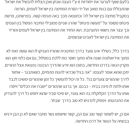
בלעם שאף לערער את ייחודיות זו ע"י העצה שנתן ואכן הצליח להכשיל את ישראל
שהתבוללו עם בנות מואב ועל ידי הסרת המחיצה בין ישראל לעמים, הורמה
במקביל מחיצה בין ישראל לה' וכתוצאה מכך באה מגיפה קשה. בפרשתנו, פרשת
פינחס מסופר על "מעשה פינחס" שהרג שניים ממובילי החיבור הפסול בין העמים
וכך עצר את נישואי התערובת. הוא החזיר את המחיצה בין ישראל לעמים והוריד
את המחיצה בין ישראל לאבינו שבשמים.
בדרך כלל, כשילד אינו צועד בדרך החינוכית שהוריו העניקו לו הוא עושה זאת לא
מתוך אידיאולוגיה שונה אלא מתוך חוסר כוח ללכת במסלול, גם אם כלפי חוץ הוא
מקרין הנאה בדרכו החדשה, בתוכו הוא יודע שהדרך הנכונה נמצאת אצל ההורים.
יתכן שהוא אומר לעצמו: "אני בגיל שכדאי להנות מהחיים, כשאתבגר – אחזור
לדרך שההורים צועדים בה". כל זה יכול להמשיך כל זמן שההורים ימשיכו לכבד
אותו ולתת לו פינה בבית – כבנם. אך ברגע שההורים "ישברו את הכלים" וייסרו
אותו על הדרך הקלוקלת בה הוא צועד, יש סיכוי סביר שהוא יחפש כל דרך להצדיק
את התנהגותו ויפסיק להרגיש לא טוב בדרך שבחר.
אם כן, יש לשמור קשר טוב עם הבן, קשר שישמש גשר מחבר שאם לא כן הבן ירגיש
בבטחה על הגשר אל דרכו החדשה.