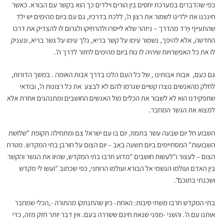
כפי שהדברים במערכת יחסים בין הורים וילדים כך הוא בקשר עם הבורא. כאשר
חינכנו את ילדינו לשמור את רצון ה', ללכת בדרכיו, גם עם ביום מהימים יש ילד
שהתעייף ויָרד מהדרך – ניזהר שלא לייסרו ולהרחיקו ולגרום לו להצדיק את דרכו
החדשה, אלא להיפך, נשמור עימו על קשר בריא, נלך עימו על גשר בריא, ונעניק
לו את כל האפשרויות שיהיה לו נוח ביום מהימים לחזור לדרך ה'.
גם כעם, אבות אבותינו , של כל העם הלכו בדרך אבות האומה . במשך הדורות,
לחלק מהאנשים נוצרו קשיים שגרמו להם לא לבצע את כל רצונות ה', ובודאי
שתפקידנו הוא לא לשבור את הכלים מול האנשים החושבים ומתנהגים אחרת אלא
למצוא את הגשר המחבר.
השבוע חל יום שבעה עשר בתמוז, יום בו עם ישראל צם ומתחילה תקופת "שלושת
השבועות" המסתיימים ביום תשעה באב – יום הצום על חורבן בתי המקדש. מטרת
הצום – לעצור ו"לעשות חושבים "מדוע חרבו בתי המקדש, שהיוו את הגשר והקשר
בין האדם ועולמו הגשמי אל הבורא ועולמו הרוחני, כפי שכתוב "ועשו לי מקדש
ושכנתי בתוכם".
בתי המקדש חרבו משתי סיבות: האחת- כיון שהתנתקו מהתורה -,הכלי שמחבר
אותנו עם ה'. והשני -מפני שנאת חינם ששררה בעם. אין דבר יותר חזק מזה, כדי