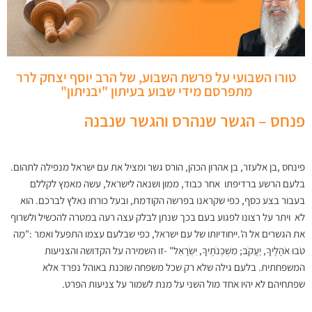
טורו השבועי על פרשת השבוע, של הרב יוסף יצחק לרר
מתפרסם מידי שבוע בעיתון "יבניתון"
פנחס – הגשר שנהרס והגשר שנבנה
פינחס ,בן אלעזר, בן אהרון הכהן, הורס גשר ומציל את עם ישראל מנפילה לתהום.
בלעם הרשע ברדיפתו אחר כבוד, ממון ושנאה לישראל, עשה מאמץ לקללם
בעבור בצע כסף, כפי שקראנו בפרשה הקודמת, ובעל כורחו נאלץ לברכם. הוא
לא ויתר על רצונו לפגוע בעם בכך שנתן לבלק עצה רעה במטרה להכשיל ולשרוף
את הגשרים אל ה'.ייחודיותו של עם ישראל, כפי שבלעם עצמו התפעל ואמר :"מַה
טֹּבוּ אֹהָלֶיךָ, יַעֲקֹב; מִשְׁכְּנֹתֶיךָ, יִשְׂרָאֵל" -זו השמירה על הקדושה והצניעות
המשפחתית. בלעם גילה שלא רק שכל משפחה שוכנת באוהל נפרד אלא
שפתחיהם לא יהיו אחד מול השני על מנת לשמור על צניעות הפרט.