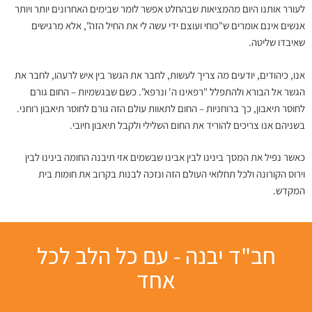
לעורר אותנו היום מהמציאות שבהחלט אפשר לומר שבימים האחרונים יותר ויותר
אנשים אינם אומרים ש"כוחי ועוצם ידי עשה לי את החיל הזה", אלא מרגישים
שאיבדו שליטה.
אנו, כיהודים, יודעים מה צריך לעשות, לחבר את הגשר בין איש לרעהו, לחבר את
הגשר אל הבורא ולהתפלל "רפאינו ה' ונרפא". כשם שבגשמיות – החום גורם
לחוסר תיאבון, כך ברוחניות – החום לתאוות עולם הזה גורם לחוסר תיאבון רוחני.
בשניהם אנו צריכים להוריד את החום השלילי ולקבל תיאבון חיובי.
כאשר נפיל את המסך בינינו לבין אבינו שבשמים אזי תיבנה החומה בינינו לבין
וירוס הקורונה ולכל תחלואי העולם הזה ונזכה לבנות בקרוב את חומות בית
המקדש.
חב"ד יבנה - עם כל הלב לכל
אחד