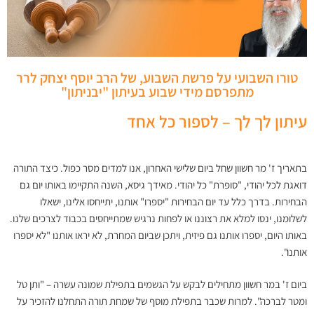
טורו השבועי על פרשת השבוע, של הרב יוסף יצחק לרר
מתפרסם מידי שבוע בעיתון "יבניתון"
עיתון לך לך – לספור כל אחד
בתאריך ז' מר חשוון שחל ביום שלישי האחרון, אנו למדים מסר כפול. כיצד התורה
דואגת לכל יהודי, "סופרת" כל יהודי. מאידך גיסא, השנה התקיימו באותו יום גם
הבחירות. בדרך כלל עד יום הבחירות "יספרו" אותנו, יתייחסו אלינו, ישאלו
לשלומנו, ינסו למלא את רצוננו או לפחות נרגיש שמתייחסים בכבוד לצרכים שלנו.
באותו היום, יספרו אותנו גם פיזית, ויתכן שביום המחרת, לא יראו אותנו "לא יספרו
אותנו".
ביום ז' במר חשוון מתחילים לבקש על הגשמים בתפילת שמונה עשרה – "ותן טל
ומטר לברכה". למרות שכבר בתפילת מוסף של שמחת תורה התחלנו להזכיר על