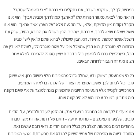
בפרשת לך לך, שנקרא בשבת, אנו נתקלים באברהם "אבי האומה" שמקבל
הוראה מה' לצאת מאזור הנוחות שלו "מארצך ממולדתך ומבית אביך". הוא אינו
מקבל נקודת ציון מדויקת, אלא, יעד ההגעה אלא "אל הארץ אשר אראך". הוא אינו
שואל שאלות ויוצא לדרך. אברהם, שהכיר והבין בשכלו את הבורא, הסיק, שרק עם
השכל אפשר לסטות מהיעד. הוא הבין שיכולת לברוא עולם מ"אַין ליש" מגיע
מכוחות לא מוגבלים, הוא הבין שהשכל שוכן על שטח מוגבל ולכן, לעולם לא יבין את
הכל. השכל שלו גרם לו להאמין בה' בדברים שאין מסוגל להבינם ולמלא אחר
רצונו ואת זה העביר לדורות הבאים.
כל מי שמתעסק בשיווק יודע, שחלק גדול מהמכירות תלוי בשיווק נכון. איש שיווק
טוב יכול לגרום לכך שטיב המוצר או הצורך של הקונה בו לא יהיו המניעים
המרכזיים לקנייה אלא העטיפה החיובית שהמשווק בונה למוצר על אף שאם הקונה
היה מתבונן במוצר עצמו הוא לא היה קונה אותו.
אנו צועדים לקראת חג החנוכה בצעדי ענק. זה הזמן לעורר ולהזכיר, על יהודים
טובים, שלצערנו מאמצים – מחוסר ידיעה – חגים של דתות אחרות אשר טבחו
ביהודים רבים במסעות הצלב רק בגלל היותנו יהודים. ודאי רובם עושים זאת
מחוסר ידיעה או מהיכולת של אנשי השיווק להנדס את מחשבתם. אנשי המכירות