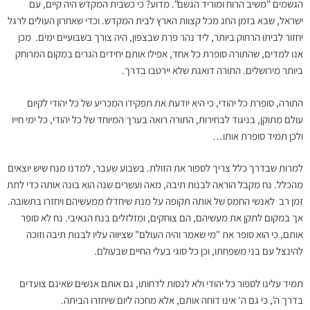
הגשמים "משיב הרוח ומוריד הגשם". מדוע? כי כשבית המקדש היה קיים, עם
ישראל, שבא בזמן החג מכל קצוות הארץ לבית המקדש. וכדי שאחרון העולים לרגל
יחזור לביתו הרחוק ביותר, ליד נהר פרת שבצפון, היה צורך בשבועיים ימים. מכן
אנו למדים, שהתורה סופרת כל אחד, אפילו אותם יחידים הגרים במקום המרוחק
ביותר מירושלים. התורה דואגת שלא יירטבו בדרך.
התורה, סופרת כל יהודי, כי היא יודעת את תפקידו המכריע של כל יהודי לקיום
עולם מתוקן, בניגוד לבחירות, התורה רואה בערך המיוחד של כל יהודי, כל ימי חייו
ולכן תמיד סופרת אותו…
למרות שבדרך כלל צריך לספור את הזולת. בשבוע שעבר, למדנו מנח שיש יוצאים
מהכלל. נח מקבל הוראה לבנות תיבה, מאה ועשרים שנה הוא בונה אותה כדי לתת
זמן רב לאנשי החמס של אותה תקופה על מנת שיחדלו ממעשיהם ויחזרו בתשובה.
אך במקום לתקן את מעשיהם, הם צוחקים, ומזלזלים בנח הנאיבי. נח לא סופר
אותם, כי הוא סופר את "מי שאמר והיה העולם" שציווה עליו לבנות תיבה וזוכה
להינצל עם בני משפחתו, וכן כל סוגי בעלי החיים שבעולם.
תמיד עלינו לספור כל יהודי ולא לנסות לדחותו, גם אותם אנשים שאינם צועדים
בדרך ה', כי גם ה' אינו דוחה אותם, אלא מחכה ליום שיחזרו הביתה.