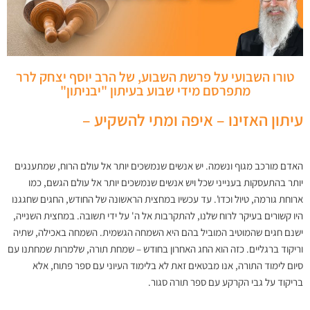
טורו השבועי על פרשת השבוע, של הרב יוסף יצחק לרר
מתפרסם מידי שבוע בעיתון "יבניתון"
עיתון האזינו – איפה ומתי להשקיע –
האדם מורכב מגוף ונשמה. יש אנשים שנמשכים יותר אל עולם הרוח, שמתענגים
יותר בהתעסקות בענייני שכל ויש אנשים שנמשכים יותר אל עולם הגשם, כמו
ארוחת גורמה, טיול וכדו'. עד עכשיו במחצית הראשונה של החודש, החגים שחגגנו
היו קשורים בעיקר לרוח שלנו, להתקרבות אל ה' על ידי תשובה. במחצית השנייה,
ישנם חגים שהמוטיב המוביל בהם היא השמחה הגשמית. השמחה באכילה, שתיה
וריקוד ברגליים. כזה הוא החג האחרון בחודש – שמחת תורה, שלמרות שמחתנו עם
סיום לימוד התורה, אנו מבטאים זאת לא בלימוד העיוני עם ספר פתוח, אלא
בריקוד על גבי הקרקע עם ספר תורה סגור.