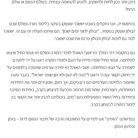
היכן יותר נכון לחיות ולהשקיע, להגיע להגשמה עצמית. בעולם הגשם או עולם
הרוח?
בהיסטוריה, אנו נתקלים בשבט יששכר שעסקו בעיקר בלימוד תורה ומולם שבט
זבולון שעסק במסחר, "זבולון לחוף ימים ישכון". הם שיתפו פעולה זה עם זה. יששכר
למד גם לזכות זבולון וזבולון פרנס את שבט יששכר.
גם בתקופת דוד המלך היו יושבי האוהל לומדי התורה ומולם היו אנשי החיל שיצאו
למלחמה. אנשי החיל שמרו פיזית על העם ולומדי התורה דאגו על ידי לימודם
לשמירה על יוצאי המלחמה. יושבי האוהל היו יחידה עורפית שתמכה בלוחמים על
ידי חיזוק הקשר עם ה' ודאגו ל"הנה לא ינום ולא ישן שומר ישראל". בעבר טענו
שתומכי הלחימה העורפיים הם ג'ובניקים, אך היום, שמכירים יותר את היחידות
המיוחדות, העורפיות, שתורמות תרומה מכרעת לניצחון בקרב, כיחידות הסייבר
וכיחידות בחיל האוויר המפעילות כטב"מים, ביכולתנו להבין יותר את הקשר בין
לימוד התורה לניצחון בקרב.
בפרשתנו "האזינו" אנו למדים על החשיבות הרבה של חיבור הגשם לרוח – בזמן
ובמינון הנכון.