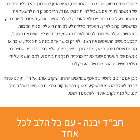
לאחר שאדם הטעין את מצבריו הרוחניים, מגיע הזמן להתבונן מהי תכלית הירידה
של הנשמה לגוף? אם בשביל להיות דבוק עם ה', הרי מספיק היה להשאיר את
הנשמה בעולמות הרוחניים ולא להורידה לעולם הגשמי. אלא, המטרה להיות רחוק
מהשמיים וקרוב לארץ. המטרה בירידה לעולם הזה היא לקיים את המצוות
בגשמיות העולם על מנת לגרום לעולם הגשמי, שבטבעו לא רואים את רצון ה',
לבצע מעשים התואמים את רצונו. לא רק כאשר אדם בונה בית כנסת, ישיבה או
מבנים שכולם יודעים שקיומם לצורך ביצוע רצונו, אלא בכל בית ובית שחיים בו
אנשים שמול עיניהם ישנה מטרה מרכזית לזכך את ביתם ועולמם הגשמי על ידי
מילוי המשימות הגשמיות שה' העניק לנו.
אכן אנו צריכים להשקיע מאמץ בעולמינו הרוחני שיקרב אותנו אל ה' וייתן לנו כוחות
לרדת לעולם הגשמי ולהשקיע מאמץ בהתעסקות במצוות המעשיות שה' העניק
לנו, על מנת לקרב את ה' לעולמנו הגשמי.
חב"ד יבנה - עם כל הלב לכל
אחד