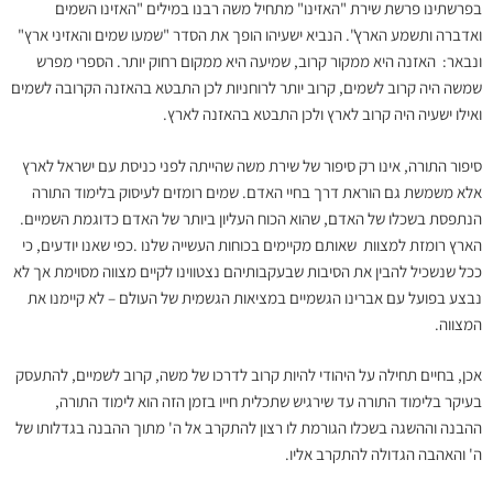
בפרשתינו פרשת שירת "האזינו" מתחיל משה רבנו במילים "האזינו השמים
ואדברה ותשמע הארץ". הנביא ישעיהו הופך את הסדר "שמעו שמים והאזיני ארץ"
ונבאר: האזנה היא ממקור קרוב, שמיעה היא ממקום רחוק יותר. הספרי מפרש
שמשה היה קרוב לשמים, קרוב יותר לרוחניות לכן התבטא בהאזנה הקרובה לשמים
ואילו ישעיה היה קרוב לארץ ולכן התבטא בהאזנה לארץ.
סיפור התורה, אינו רק סיפור של שירת משה שהייתה לפני כניסת עם ישראל לארץ
אלא משמשת גם הוראת דרך בחיי האדם. שמים רומזים לעיסוק בלימוד התורה
הנתפסת בשכלו של האדם, שהוא הכוח העליון ביותר של האדם כדוגמת השמיים.
הארץ רומזת למצוות שאותם מקיימים בכוחות העשייה שלנו .כפי שאנו יודעים, כי
ככל שנשכיל להבין את הסיבות שבעקבותיהם נצטווינו לקיים מצווה מסוימת אך לא
נבצע בפועל עם אברינו הגשמיים במציאות הגשמית של העולם – לא קיימנו את
המצווה.
אכן, בחיים תחילה על היהודי להיות קרוב לדרכו של משה, קרוב לשמיים, להתעסק
בעיקר בלימוד התורה עד שירגיש שתכלית חייו בזמן הזה הוא לימוד התורה,
ההבנה וההשגה בשכלו הגורמת לו רצון להתקרב אל ה' מתוך ההבנה בגדלותו של
ה' והאהבה הגדולה להתקרב אליו.