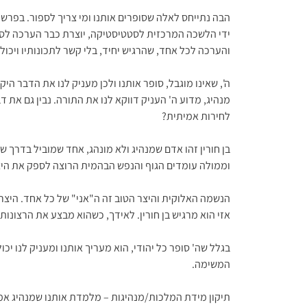
הבה נתייחס לאלה שסופרים אותנו ומי צריך לספור. בפרש
ידי הלשכה המרכזית לסטטיסטיקה, יוצרת כבר הערכה לספ
והערכה לכל אחד, שהרגיש יחיד, בלי קשר לתכונותיו ויכול
ה', שאינו מוגבל, סופר אותנו ולכן מעניק לנו את הדבר ה
מנהיג, מדוע ה' העניק דווקא לנו את התורה. נבין גם את ד
לחירות אמיתית?
בן חורין זהו אדם שמנהיג ולא מונהג, אחד שמוביל בדרך ש
וממולה עומדים הגוף והנפש הבהמית הרוצה לספק את הי
הנשמה האלוקית והיצר הטוב זה ה"אני" של כל אחד. היצר
אזי הוא מרגיש בן חורין. לאידך, כשהוא מבצע את הרצונו
בגלל שה' סופר כל יהודי, הוא מעריך אותנו ומעניק לנו יכ
המשימה.
תיקון מידת המלכות/מנהיגות – מלמדת אותנו שמנהיג אמי