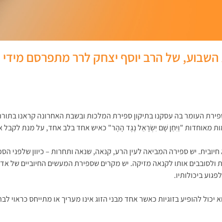
השבוע, של הרב יוסף יצחק לרר מתפרסם מידי שב
ספירת העומר בה עסקנו בתיקון ספירת המלכות ובשבת האחרונה קראנו בתו
דות "וַיִּחַן שָׁם יִשְׂרָאֵל נֶגֶד הָהָר" כאיש אחד בלב אחד, על מנת לקבל 
יובית. יש ספירה המביאה לעין הרע, קנאה, שנאה ותחרות – כיוון שלפני הספי
ילית ולסובבים אותו לקנאה מזיקה. יש מקרים שספירת המעשים החיוביים של 
פגוע ביכולותיו.
א יכול להופיע בזוגיות כאשר אחד מבני הזוג אינו מעריך או מתייחס כראוי לבת