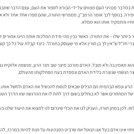
ת במדבר מנהיגי העם מצווים על ידי הבורא לספור את העם, עצם הדבר שמבצ
ירה. בנוסף לכך אומר הרמב"ן, ממפרשי התורה, שהם ספרו אחד אחד ולא אספ
ותיו והתפקיד אותו הוא ממלא.
יקר ביותר שלו – את התורה. כאשר נבין מהי מידת המלכות אותה היינו אמורים
ברי חז"ל ש"אין לך בן חורין אלא מי שעוסק בתורה". כיצד קבלת עול כל כך ק
הוא מאמין בה ולא מובל. האדם מורכב מיצר טוב ויצר הרע, מנשמה אלוקית נצ
צר הגשמי שנוצרת בלידת האדם ונפסדת בעת הסתלקותו מהעולם.
 הרע ונפש הבהמית הם הכלים שבאים לנסות להכשיל את האדם ולחשל אותו. 
ת של המתחרים אשר לא בוחלים בשום דרך לתת לו את ההרגשה שזו הדרך הטובה
ולות. לכן במתן תורה, העניק לנו את הכלי שיגרום לנו למצוא את היעוד שלנו
תי אינו אדם בעל אגו הנוטל את שרביט המנהיגות על מנת להיות במרכז, להנ