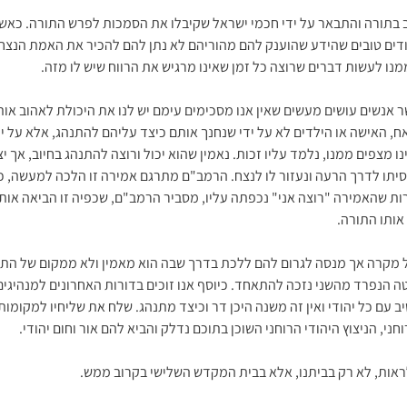
תב בתורה והתבאר על ידי חכמי ישראל שקיבלו את הסמכות לפרש התורה. כא
ודים טובים שהידע שהוענק להם מהוריהם לא נתן להם להכיר את האמת הנצחי
 לעשות דברים שרוצה כל זמן שאינו מרגיש את הרווח שיש לו מזה.
ר אנשים עושים מעשים שאין אנו מסכימים עימם יש לנו את היכולת לאהוב או
ח, האישה או הילדים לא על ידי שנחנך אותם כיצד עליהם להתנהג, אלא על 
 מצפים ממנו, נלמד עליו זכות. נאמין שהוא יכול ורוצה להתנהג בחיוב, אך י
יתו לדרך הרעה ונעזור לו לנצח. הרמב"ם מתרגם אמירה זו הלכה למעשה, כשא
רות שהאמירה "רוצה אני" נכפתה עליו, מסביר הרמב"ם, שכפיה זו הביאה אותו
אותו התורה.
כל מקרה אך מנסה לגרום להם ללכת בדרך שבה הוא מאמין ולא ממקום של התנש
 הנפרד מהשני נזכה להתאחד. כיוסף אנו זוכים בדורות האחרונים למנהיגים 
יב עם כל יהודי ואין זה משנה היכן דר וכיצד מתנהג. שלח את שליחיו למקומ
ני, הניצוץ היהודי הרוחני השוכן בתוכם נדלק והביא להם אור וחום יהודי.
 לראות, לא רק בביתנו, אלא בבית המקדש השלישי בקרוב ממש.