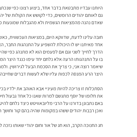
היותנו עבדיו מתבטאת בדבר אחד, ביצוע רצונו כפי שנכ
גם לאותם יהודים הרומשים, כדי לקושש את הקולות של יה
שאדם נהנה מהמציאות הגשמית ולא מהגבלות שמונעות ממנו
חובה עלינו לדעת, שדווקא היום, במציאות העכשווית, כאש
אחד מאיתנו יש לו היכולת להשפיע על התנהגות החבר, הא
הדרך לחייך לשני וגם אם לפעמים הוא לא מתנהג כפי שהיינו
בו על התנהגותו הרעה אלא נלחם יחד עימו כנגד היצר המס
שיאמר רוצה אני, כי צריך את הסכמת הבעל לגירושין. ולמ
היצר הרע המנסה לכפות עליו שלא לעשות דברים שחייבה 
הסתכלות זו צריכה להיות מעיניי אבא האוהב את ילדיו ב
את חלומו של יוסף מתגשם למרות שאנו כל אחד גבעול חיטה
באם נתבונן בדורנו על הרבי מליובאוויטש כיצד נלחם להיט
ואכן רבבות יהודים ששהו במקומות שהיה בהם קור וחושך רוח
חג החנוכה הקרב, הוא חג של אור וחום יהודי שאותו נזכה