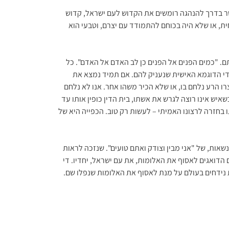
שר בדרך להנהגה רומשים את הקדוש לעם ישראל, קדוש
ת, או שלא היה בכוחם להתמודד עם יצרם, וטבעי הוא
תם. "כמים הפנים אל הפנים כן לב האדם אל האדם". כל
ידי הדוגמא האישית שנעניק להם. אם תמיד נמצא את
צרו הרע נלחם בו, או שלא הכיר משהו אחר. אנו לא נלחם
יש אינו רוצה לגרש את אשתו, בית הדין כופין אותו עד
 בחזרה לרצונו האמיתי – לעשות רק טוב. הכפייה היא של
אות, של "אני מבין וצודק ואתם טועים". שנזכה לראות
הדואגים לאסוף את האלומות, את עם ישראל, יחדיו. די
ות נידחים בעולם על מנת לאסוף את האלומות שנפלו שם.