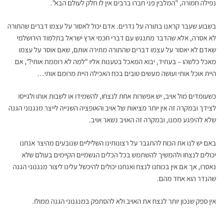
נפילה חמורה, "המלבין פני חברו ברבים אין לו חלק לעולם הבא".
בשבוע שעבר קראנו בתורה על נדרים. אדם יכול לאסור על עצמו דברים שהתורה
לא אסרה, אלא שהדבר מתנגש עם דברי חכמי ארץ ישראל בתלמוד הירושלמי
שאדם לא יאסור על עצמו דברים שהתורה מתירה אותם, שאם אוסר על עצמו
מאכל כלשהו – בעתיד, יבוא המאכל בטענות אליו "למה לא רוממת אותי?", אם
היית אוכל אותי ועושה מעשים טובים בכח האכילה היית מרומם אותי…
כשעומדים מול אויב, יש אפשרות אחת לנצחו, להשמידו או לשבות אותו ולגייסו
לצידך ובמקרה זה אין יותר מציאות של אויב והאופציה השנייה לייצר מנגנוני הגנה
שלא להיפגע ממנו, ובמקרה זה האויב נשאר אויב.
באם יש לנו את הכוח להתגבר על רצונותינו השליליים שנובעים מהיצר אנחנו
יכולים לנצחו ולהמשיך להשתמש בכל הכלים הגשמיים הקיימים בעולם שלא
נאסרו, אך אם אין בכוחנו לנצח ואנחנו יכולים להיכשל עלינו ליצור מנגנוני הגנה
שהנדר הוא אחד מהם.
אין ספק שנכון יותר לנצח את האויב ולא להסתפק במנגנוני הגנה ממולו.