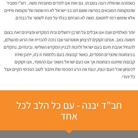
כשמזהה שהזולת רוצה בטובתו. גם זאת אנו למדים מתוכחת משה. רש"י מסביר
שהמקומות המובאים בפרשה ששם חנו בני ישראל לא היו שמות של מקומות פיזיים
אלא שימשו רמז לחטאם. משה לא הוכיחם בגלוי על מנת לשמור על כבודם.
יותר מאלפיים שנה אנו אבלים על חורבן ירושלים ובית המקדש ומציינים זאת בצום
תשעה באב. אנחנו זקוקים לניצחון אסטרטגי שבו נזכה להכרית את הרוע מהעולם,
להנחיל אהבת חינם בעם ישראל ולזכות לבניין המקדש השלישי. ובינתיים, נתקלים
בניצחונות שיוצרים הפסדים, כאשר קבוצות בעם נלחמות זו בזו, ייתכן שיהיו
קבוצות שיחגגו ניצחונות אך אנו כעם ישראל נישאר עם ההפסד, אנו זקוקים
לניצחון שכל העם ינצח, ינצח את הרע הפנימי שלו ויחבור לטוב הפנימי הקיים אצל
כל יהודי.
חב"ד יבנה - עם כל הלב לכל
אחד