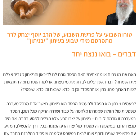
טורו השבועי על פרשת השבוע, של הרב יוסף יצחק לרר
מתפרסם מידי שבוע בעיתון "יבניתון"
דברים – בואו ננצח יחד
האם אנו מנצחים או מנוצחים? האם הפסד גורם לנו לדיכאון והניצחון מגביר אצלנו
את השמחה? דבר ראשון עלינו לבדוק את מי ניצחנו או למה הפסדנו ומה התוצאות
לטווח הארוך מהניצחון או ההפסד? וכן מי כדאי שינצח ומי כדאי שיפסיד?
לפעמים ניצחון הוא הפסד ולפעמים הפסד הוא ניצחון. כאשר אדם מנהל מערכה
משפטית מול הזולת שמטרתו מלחמה על כבוד ושררה הריקה מכל תוכן, הפסד
במערכה זו גורמת לו רווח – ניצחון על יצרו הרע שלא הצליח לפגוע בחבר. אם היה
מנצח החבר במשפט היה מפסיד מול יצרו הרע המנסה בכל דרך להכשילו, המגיע
עם פרצופים שונים ודוחף אותו לנצח במשפט על מנת שיפסיד בהלבנת החבר שזו