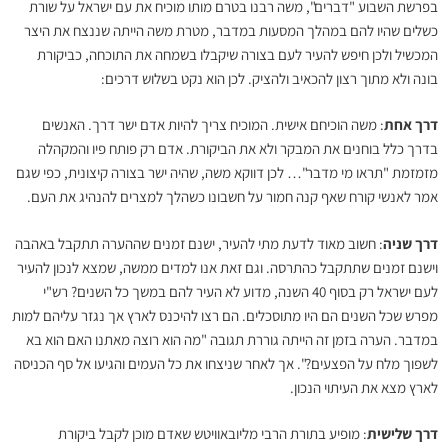
בפרשת השבוע "דברים", משה רבנו בטרם מותו מוכיח את עם ישראל על שורת
כשלים שהיו להם במהלך המסעות במדבר, מטרת משה הייתה שננצח את היצר
המכשיל ולכן חיפש להעיר לעם בצורה שיקבלו בשמחה את התוכחה, כביקורת
בונה ולא מתוך רצון להכאיב ולהציק. לכן הוא נקט בשלוש דרכים:
דרך אחת
: משה הוכיחם אישית. המוכיח צריך להיות אדם ישר דרך. האנשים
בדרך כלל בוחנים את המבקר ולא את הביקורת. אדם רק פותח פיו והמקהלה
מזמזמת "תראו מי מדבר"… לכן דווקא משה, שהיה ישר בצורה קיצונית, כפי שגם
אמר לאנשי קורח שאף קנה חמור על חשבונו כשהלך למצרים להנהיג את העם.
דרך שניה
: חשוב מאוד לדעת מתי להעיר, ישנם זמנים שההערה תתקבל באהבה
וישנם זמנים שתתקבל כהתרסה. וגם זאת אנו למדים ממשה, שמצא לנכון להעיר
לעם ישראל רק בסוף 40 השנה, מדוע לא העיר להם במשך כל השנים? רש"י
מפרש שכל השנים הם היו מתוסכלים. הם רצו להיכנס לארץ אך נגזר עליהם למות
במדבר. הערה בזמן זה הייתה גוררת תגובה "מה הוא רוצה מאתנו האם הוא בא
לשפוך מלח על הפצעים?". אך לאחר שניצחו את כל העמים והגיעו אל סף הכניסה
לארץ מצא את העיתוי הנכון.
דרך שלישית
: מופיע בתורת הרבי מליובאוויטש שאדם מוכן לקבל ביקורת