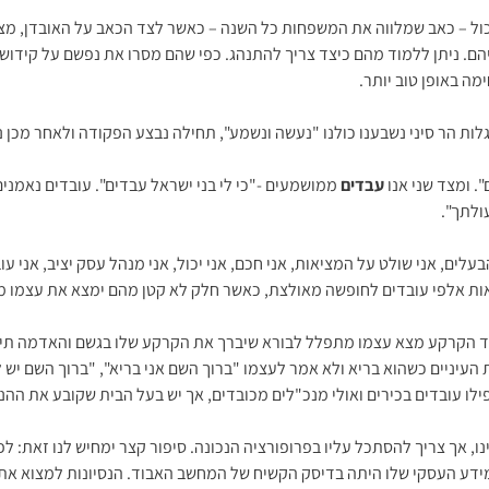
כול – כאב שמלווה את המשפחות כל השנה – כאשר לצד הכאב על האובדן, מ
הם. ניתן ללמוד מהם כיצד צריך להתנהג. כפי שהם מסרו את נפשם על קידוש ה
מה באופן טוב יותר.
גלות הר סיני נשבענו כולנו "נעשה ונשמע", תחילה נבצע הפקודה ולאחר מכן נ
. ומצד שני אנו
עבדים
ממושמעים -"כי לי בני ישראל עבדים". עובדים נאמנ
ולתך".
בעלים, אני שולט על המציאות, אני חכם, אני יכול, אני מנהל עסק יציב, אנ
אות אלפי עובדים לחופשה מאולצת, כאשר חלק לא קטן מהם ימצא את עצמו 
 הקרקע מצא עצמו מתפלל לבורא שיברך את הקרקע שלו בגשם והאדמה תיתן 
יניים כשהוא בריא ולא אמר לעצמו "ברוך השם אני בריא", "ברוך השם יש לי 
פילו עובדים בכירים ואולי מנכ"לים מכובדים, אך יש בעל הבית שקובע את ההנ
נו, אך צריך להסתכל עליו בפרופורציה הנכונה. סיפור קצר ימחיש לנו זאת: ל
מידע העסקי שלו היתה בדיסק הקשיח של המחשב האבוד. הנסיונות למצוא את