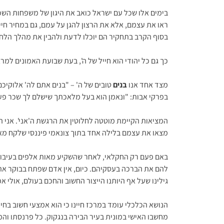
בימים אלו שכל עם ישראל כואב את היגון של משפחות הש
ראו את עצמם, אלא את הרצון להגן על עמם, גם במחיר חיי
בסוף הקרב בתחקיר הם יוכלו לדעת ולהבין את מהלך הלחי
כך גם כל יהודי הוא חייל של ה', בעת שבועת האמונים למר
מצד אחד אנו
בנים
טובים של ה' – "בנים אתם לה' אלוקיכם"
בפרקי אבות: "ונאמן הוא בעל מלאכתך שישלם לך שכר פע
המציאות הקיימת מוטטה לחלוטין את הרגשת ה'אני'. אני ה
מצאו את עצמם בלילה אחד בתוך צונאמי פיננסי שלקח מ
באם פעם רק החקלאי, לאחר שהשקיע מאות אלפים בעיבוד
להם את הברכה בעסקיהם. כיום, אין אדם שפתח בבוקר את הע
גילינו שעל אף היותנו הייצור החשוב והחכם בעולם, אולי א
הנושא הכלכלי עומד במרכז חיינו כי הוא אמצעי חשוב בחיי
מחשבו האישי במונית בעיר הבירה בנגקוק. כל פרנסתו וה