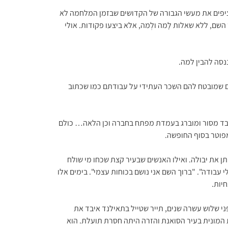
ציפים את מעשי הגבורה של הקדושים שבזמן המלחמה לא
שם, ללא שאלות לָמה ולְמה, אלא ביצעו פקודות. אולי
נסה להבין למה.
ים שמובטח להם השכר העתידי על עבודתם כמו שכתוב
י עובד מסור ומוברג בעמדת מפתח בחברה וכן הלאה… כולם
מפוטר בסוף החופשה.
את יבולה. ואילו האנשים שבעיר קצת שכחו מי שולח
עבודה". "ברוך השם אני נושם בכוחות עצמי". בימים אלו
חיות.
פני שלוש עשרה שנים, תייר שטייל בתאילנד איבד את
 המונית בעיר הסואנת והזרה היתה חסרת תועלת. הוא